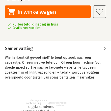
In winkelwagen
Nu besteld, dinsdag in huis
Gratis verzonden
Samenvatting
Wie herkent dit gevoel niet? Je bent op zoek naar een
cadeautje. Of een nieuwe telefoon. Of een boormachine. Vol
goede moed surf je naar je favoriete website. Je typt een
zoekterm in of klikt wat rond en – tada! – wordt vervolgens
overspoeld door lijsten van soms tientallen, maar vaker
honderden, zo niet duizenden, producten.
E-commerce – zoals we het nu kennen – werkt niet. In de
afgelopen 25 jaar hebben we alleen de producten uit de
winkel online gebracht, niet het personeel dat ons helpt.
klantsegmentatie
verkooptechnieken
klantervaring
Hierdoor dwalen klanten doelloos rond door de digitale
digitaal advies
verkopen
pakhuizen op zoek naar hun naald in de hooiberg.