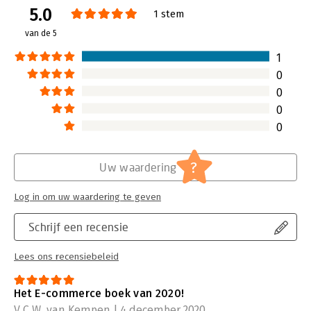
5.0
Verschijningsdatum:
26-11-2020
1 stem
van de 5
Hoofdrubriek:
Marketing
1
0
0
0
0
?
Uw waardering
Log in om uw waardering te geven
Schrijf een recensie
Lees ons recensiebeleid
Het E-commerce boek van 2020!
V.C.W. van Kempen | 4 december 2020