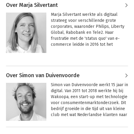
Over Marja Silvertant
Marja Silvertant werkte als digitaal 
strateeg voor verschillende grote 
corporates, waaronder Philips, Liberty 
Global, Rabobank en Tele2. Haar 
frustratie met de 'status quo' van e-
commerce leidde in 2016 tot het 
oprichten van Aiden, een 
softwarebedrijf voor guided selling. Wat 
Marja drijft, is één simpele vraag: stel 
dat we e-commerce vandaag opnieuw 
zouden uitvinden, hoe zouden 
Over Simon van Duivenvoorde
webshops er dan uit kunnen zien?
Simon van Duivenvoorde werkt 15 jaar in 
digital. Van 2011 tot 2018 werkte hij bij 
Wakoopa, een start-up met technologie 
voor consumentenmarktonderzoek. Dit 
bedrijf groeide in die tijd uit van kleine 
club met wat Nederlandse klanten naar 
de wereldwijde marktleider, en werd in 
2016 verkocht aan GfK. Bij Aiden is 
Simon verantwoordelijk voor strategie, 