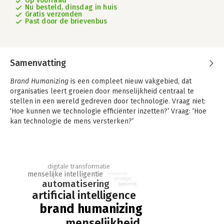
Op voorraad
Nu besteld, dinsdag in huis
Gratis verzonden
Past door de brievenbus
Samenvatting
Brand Humanizing
is een compleet nieuw vakgebied, dat
organisaties leert groeien door menselijkheid centraal te
stellen in een wereld gedreven door technologie. Vraag niet:
‘Hoe kunnen we technologie efficiënter inzetten?’ Vraag: ‘Hoe
kan technologie de mens versterken?’
Ferry Hoes en Jonathan Flores tonen aan hoe bedrijven hun
toekomst veiligstellen door menselijke intelligentie,
creativiteit en empathie niet te vervangen, maar juist te
digitale transformatie
bevrijden. Ze laten zien hoe leiders, merken en teams in
menselijke intelligentie
relevantie
harmonie kunnen werken met AI en automatisering, zonder hun
strategie
automatisering
toekomst
ziel te verliezen. Want wie optimaliseert voor menselijkheid,
artificial intelligence
blijft uniek.
brand humanizing
• Ontdek hoe je als leider relevant blijft in een tijdperk waarin
menselijkheid