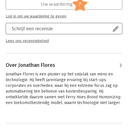
?
Uw waardering
Log in om uw waardering te geven
Schrijf een recensie
Lees ons recensiebeleid
Over Jonathan Flores
Jonathan Flores is een pionier op het snijvlak van mens en 
technologie. Hij heeft jarenlange ervaring bij start-ups, 
corporates en overheden, waar hij een extreme focus zag op 
automatisering ten behoeve van kostenbesparing. Hij 
ontwikkelde daarom samen met Ferry Hoes 
Brand Humanizing
: 
een toekomstbestendig model, waarin technologie niet langer 
het doel is, maar het middel om menselijke waarde te 
versterken in een door algoritmes gedreven tijdperk.