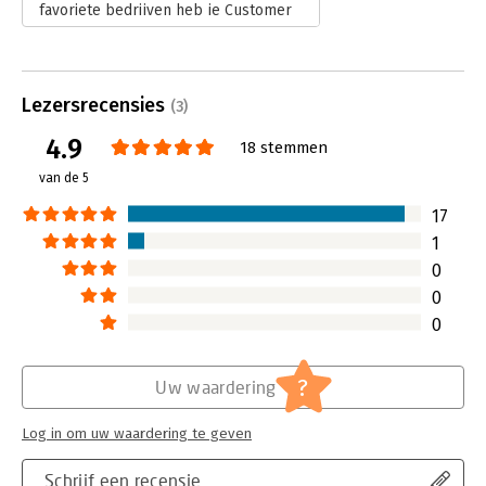
favoriete bedrijven heb je Customer
Delight ervaren.
Lees verder
Lezersrecensies
(3)
4.9
18 stemmen
van de 5
17
1
0
0
0
?
Uw waardering
Log in om uw waardering te geven
Schrijf een recensie