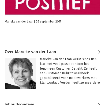
Marieke van der Laan
26 september 2017
Over Marieke van der Laan
Marieke van der Laan werkt sinds tien 
jaar met veel passie rondom het 
fenomeen Customer Delight. Ze heeft 
een Customer Delight werkboek 
gepubliceerd voor medewerkers met 
klantcontact. Verder heeft ze meerdere 
Customer Delight instrumenten en 
modellen ontwikkeld, die centraal staan 
in haar trainingen en in het boek. De 
combinatie expert en trainer maakt dat 
Inhoudsopgave