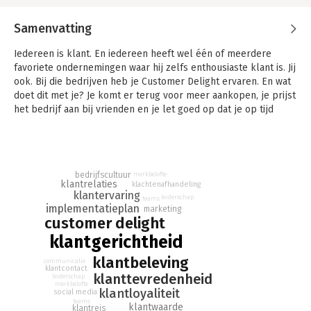
Samenvatting
Iedereen is klant. En iedereen heeft wel één of meerdere
favoriete ondernemingen waar hij zelfs enthousiaste klant is. Jij
ook. Bij die bedrijven heb je Customer Delight ervaren. En wat
doet dit met je? Je komt er terug voor meer aankopen, je prijst
het bedrijf aan bij vrienden en je let goed op dat je op tijd
betaalt. Ja toch? Als MKB-er of manager van mensen met
klantcontact, zou je veel van dit soort enthousiaste klanten
willen hebben. Dat kun je bereiken met behulp van een
Customer Delight strategie.
bedrijfscultuur
merkbelofte
klantrelaties
klachtenafhandeling
In het boek 'Positief verrast', gidst Marieke van der Laan je op
klantervaring
leiderschap
teams
speelse wijze door de noodzakelijke achtergrondkennis. Ze
implementatieplan
marketing
bespreekt verder 8 praktische instrumenten die je input geven
customer delight
om de Customer Delight strategie succesvol te implementeren
klantgerichtheid
in je eigen organisatie. Concrete en inspirerende voorbeelden
van dertien referentiebedrijven illustreren alle suggesties. Je
klantbeleving
communicatie
klantcontact
kunt maandagmorgen al aan de slag.
klanttevredenheid
leiderschap
merkbelofte
klantloyaliteit
social media
teams
klantwaarde
klantreis