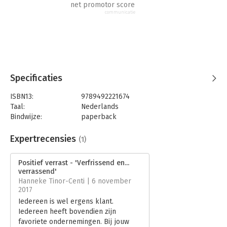
net promotor score
communicatie
Specificaties
ISBN13:
9789492221674
Taal:
Nederlands
Bindwijze:
paperback
Aantal pagina's:
194
Uitgever:
Futuro Uitgevers
Expertrecensies
(1)
Druk:
1
Verschijningsdatum:
19-9-2017
Positief verrast - 'Verfrissend en...
verrassend'
Hoofdrubriek:
Marketing
Hanneke Tinor-Centi | 6 november
2017
Iedereen is wel ergens klant.
Iedereen heeft bovendien zijn
favoriete ondernemingen. Bij jouw