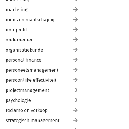
Tip 50. Voer allerlei acties uit die het resultaat verhogen
marketing
Nawoord
Over de auteur
mens en maatschappij
Hoe nu verder?
non-profit
ondernemen
organisatiekunde
personal finance
personeelsmanagement
persoonlijke effectiviteit
projectmanagement
psychologie
reclame en verkoop
strategisch management