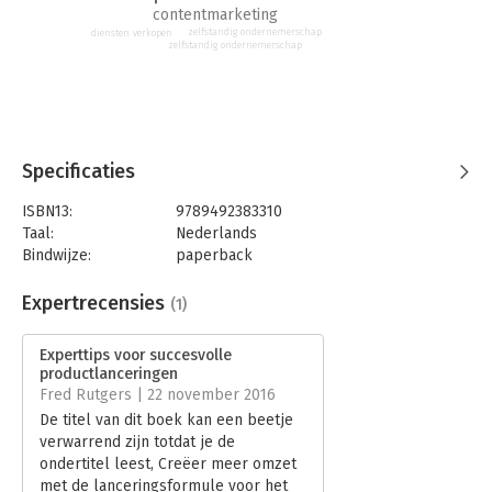
(Autorespond en Succesvolle Productlancering). Als
contentmarketing
businesscoach geeft ze ondernemers advies op het gebied van
zelfstandig ondernemerschap
diensten verkopen
zelfstandig ondernemerschap
emailmarketing en productlanceringen. Ze biedt programma’s
aan ondernemers die hun nieuwe product succesvol op de
markt willen zetten.
“The world has changed, and the only true security is your
ability to create value and get paid for that value. Once” - Jeff
Specificaties
Walker
ISBN13:
9789492383310
Taal:
Nederlands
Bindwijze:
paperback
Aantal pagina's:
138
Uitgever:
Expertboek (CB)
Expertrecensies
(1)
Druk:
1
Verschijningsdatum:
23-9-2016
Experttips voor succesvolle
productlanceringen
Hoofdrubriek:
Reclame en verkoop
Fred Rutgers | 22 november 2016
Serie:
Experttips
De titel van dit boek kan een beetje
verwarrend zijn totdat je de
ondertitel leest, Creëer meer omzet
met de lanceringsformule voor het