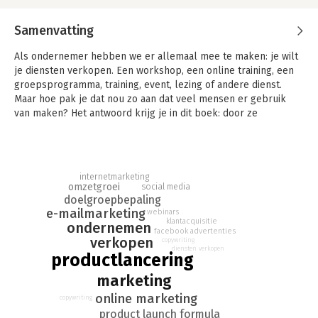
Samenvatting
Als ondernemer hebben we er allemaal mee te maken: je wilt
je diensten verkopen. Een workshop, een online training, een
groepsprogramma, training, event, lezing of andere dienst.
Maar hoe pak je dat nou zo aan dat veel mensen er gebruik
van maken? Het antwoord krijg je in dit boek: door ze
succesvol te lanceren.
Als je diensten wilt verkopen, wil je meteen aan de slag. Dan
wil je geen eindeloze theorieën lezen over hoe je moet
internetmarketing
verkopen. Vandaar dit boek.
omzetgroei
social media
doelgroepbepaling
Je leert de lanceringsformule voor het online verkopen van je
e-mailmarketing
webinars
diensten. Deze formule bestaat uit zeven stappen. Daarnaast
klantacquisitie
ondernemen
facebook advertenties
krijg je vijftig praktische tips over de lanceringsformule die je
verkopen
copywriting
meteen kunt toepassen voor jouw lancering.
diensten verkopen
productlancering
Als je iets groots in de wereld wilt zetten, moet je groots
marketing
lanceren. De tips uit dit boek gaan je daarbij helpen.
online marketing
copywriting
Welmoet Babeliowsky is eigenaar van twee bedrijven
product launch formula