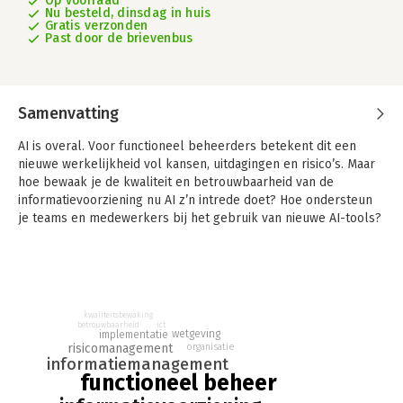
Op voorraad
Nu besteld, dinsdag in huis
Gratis verzonden
Past door de brievenbus
Samenvatting
AI is overal. Voor functioneel beheerders betekent dit een
nieuwe werkelijkheid vol kansen, uitdagingen en risico’s. Maar
hoe bewaak je de kwaliteit en betrouwbaarheid van de
informatievoorziening nu AI z’n intrede doet? Hoe ondersteun
je teams en medewerkers bij het gebruik van nieuwe AI-tools?
Hoe zorg je ervoor dat je als organisatie voldoet aan relevante
wet- en regelgeving, zoals de AI Act? Hoe beoordeel je AI-
toepassingen van externe leveranciers?
Dit boek gaat over de impact van AI op het vak van functioneel
kwaliteitsbewaking
beheer – het legt uit hoe je als functioneel beheerder grip
betrouwbaarheid
ict
wetgeving
implementatie
krijgt op AI binnen de organisatie. Of je nu een beginnende of
risicomanagement
organisatie
ervaren functioneel beheerder bent of op operationeel of
informatiemanagement
strategisch niveau werkt, in dit boek vind je de kennis die je
functioneel beheer
nodig hebt om AI effectief te kunnen gebruiken, ondersteunen