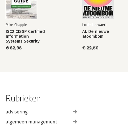
Mike Chapple
Lode Lauwaert
ISC2 CISSP Certified
AI. De nieuwe
Information
atoombom
Systems Security
Professional
€ 82,98
€ 22,50
Official Study Guide
Rubrieken
advisering
algemeen management