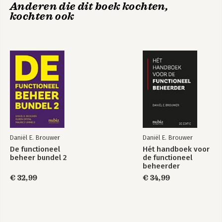
Anderen die dit boek kochten,
beheerder
kochten ook
Daniël E. Brouwer
Daniël E. Brouwer
De functioneel
Hét handboek voor
De functioneel
beheer bundel 2
de functioneel
beheer bundel 2
beheerder
€ 32,99
€ 34,99
Bekijk alle boeken