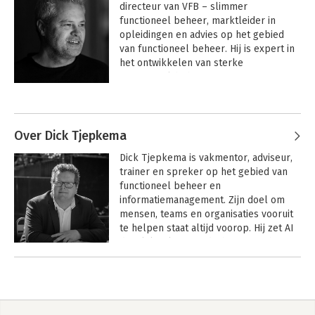
directeur van VFB – slimmer 
functioneel beheer, marktleider in 
opleidingen en advies op het gebied 
van functioneel beheer. Hij is expert in 
het ontwikkelen van sterke 
functioneel-beheerteams en auteur van 
meerdere standaardwerken, waaronder 
Andere boeken door Daniël E.
Hét handboek voor de functioneel 
Brouwer
beheerder
.
Over Dick Tjepkema
Dick Tjepkema is vakmentor, adviseur, 
trainer en spreker op het gebied van 
functioneel beheer en 
informatiemanagement. Zijn doel om 
mensen, teams en organisaties vooruit 
te helpen staat altijd voorop. Hij zet AI 
dagelijks als gereedschap in om het 
vak functioneel beheer te vormen en te 
verbeteren. Dick is onder andere 
gecertificeerd als AI Compliance 
Professional.
Hét handboek voor
Pragmatisch
de functioneel
Procesmanagement