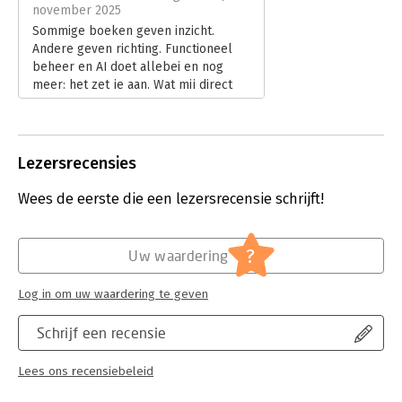
veelvoorkomende AI-begrippen opgenomen.
november 2025
Sommige boeken geven inzicht.
Dit boek is geschreven door Daniël E. Brouwer en Dick
Andere geven richting. Functioneel
Tjepkema, ervaren vakexperts die al jarenlang bezig zijn om
beheer en AI doet allebei en nog
het vakgebied functioneel beheer verder te ontwikkelen en
meer: het zet je aan. Wat mij direct
professionaliseren.
aansprak, is hoe dit boek precies
benoemt wat in zoveel organisaties
misgaat: iedereen roept iets over AI,
maar niemand weet wat het betekent
Lezersrecensies
voor processen, mensen en écht
goed beheer.
Wees de eerste die een lezersrecensie schrijft!
Lees verder
?
Uw waardering
Log in om uw waardering te geven
Schrijf een recensie
Lees ons recensiebeleid