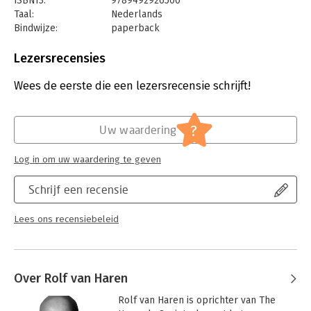
ISBN13:
9789492926500
essentie van merkgestuurd ondernemen als uitgangspunt voor
Taal:
Nederlands
het Wiel van Betekenis. Het is een échte must-read voor
Bindwijze:
paperback
ondernemers!" - Frank Cuijpers, managing director, DeltaZuid
Aantal pagina's:
200
Uitgever:
Expertboek (CB)
Lezersrecensies
Druk:
1
Verschijningsdatum:
28-6-2019
Wees de eerste die een lezersrecensie schrijft!
Hoofdrubriek:
Algemeen management
Serie:
Experttips boekenserie
?
Uw waardering
Log in om uw waardering te geven
Schrijf een recensie
Lees ons recensiebeleid
Over Rolf van Haren
Rolf van Haren is oprichter van The 