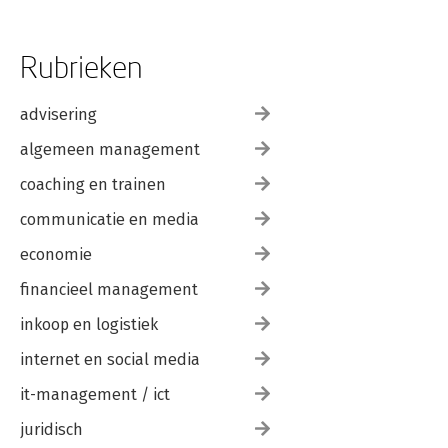
Verankering
Tip 45. Zet je ‘merk’ centraal
Tip 46. Lees de elevator story: je persoonlijke verhaal
Rubrieken
Tip 47. Borg reflectie als proces
Tip 48. Veranker de verbinding
advisering
Tip 49. Huddle Up!
Tip 50. Doe op z’n tijd een break state
algemeen management
Nawoord
coaching en trainen
Dankwoord
Over de auteurs
communicatie en media
Hoe nu verder?
economie
financieel management
inkoop en logistiek
internet en social media
it-management / ict
juridisch