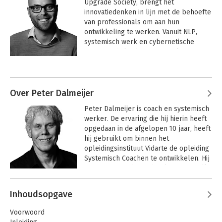
Upgrade Society, brengt het 
innovatiedenken in lijn met de behoefte 
van professionals om aan hun 
ontwikkeling te werken. Vanuit NLP, 
systemisch werk en cybernetische 
principes helpt hij met zijn platform, 
organisaties te transformeren naar 
Andere boeken door Rolf van Haren
ecosystemen. Dit door zowel 
technologie, een academy en 
consultancy.
Over Peter Dalmeijer
Peter Dalmeijer is coach en systemisch 
werker. De ervaring die hij hierin heeft 
opgedaan in de afgelopen 10 jaar, heeft 
hij gebruikt om binnen het 
opleidingsinstituut Vidarte de opleiding 
Systemisch Coachen te ontwikkelen. Hij 
past systemische technieken toe in alle 
mogelijke contexten van coaching, 
Andere boeken door Peter
zoals: persoonlijke coaching, 
Inhoudsopgave
Dalmeijer
echtparen, executive & business 
Experttips voor een
betekenisvolle
coaching en loopbaancoaching.
Voorwoord
organisatie