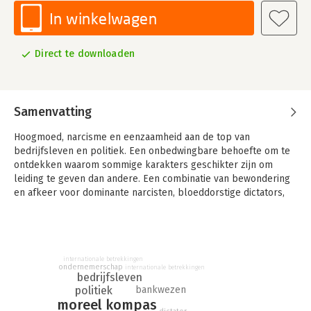
In winkelwagen
Direct te downloaden
Samenvatting
Hoogmoed, narcisme en eenzaamheid aan de top van
bedrijfsleven en politiek. Een onbedwingbare behoefte om te
ontdekken waarom sommige karakters geschikter zijn om
leiding te geven dan andere. Een combinatie van bewondering
en afkeer voor dominante narcisten, bloeddorstige dictators,
door testosteron gedreven CEO's en Nobelprijswinnaars,
meedogenloze (bier)koningen en monomane geniën.
In deze verkapte autobiografie laat Mark Blaisse zich niet
verleiden tot platte roddels, maar schetst hij doorwrochte
internationale betrekkingen
ondernemerschap
internationale betrekkingen
portretten van bazen voor wie hij heeft gewerkt of die hij als
bedrijfsleven
journalist in het vizier kreeg. Waarom veranderen zij, eenmaal
bankwezen
politiek
aan de top, zo vaak in amorele einzelgängers, voor wie de wet
moreel kompas