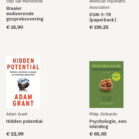
Stijn van Merendonk
American Psychiatric
14. De bevlogene: Anwar Sadat, president van Egypte
Association
Waaier
15. De opportunist: François Mitterrand, president van Frankrijk
motiverende
DSM-5-TR
16. De volharder: Fidel Castro, president van Cuba
gespreksvoering
(paperback)
€ 18,90
€ 136,25
Epiloog: Baas boven baas
Noten
Verantwoording
Adam Grant
Philip Zimbardo
Hidden potential
Psychologie, een
inleiding
€ 22,99
€ 65,95