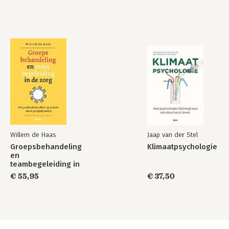
Willem de Haas
Jaap van der Stel
Groepsbehandeling
Klimaatpsychologie
en
teambegeleiding in
de zorg
€ 55,95
€ 37,50