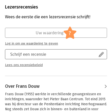
Beveiliging:
watermerk
Bestandsformaat:
epub
Lezersrecensies
Aantal pagina's:
173
Uitgever:
Atlas-Contact
Wees de eerste die een lezersrecensie schrijft!
Druk:
1
Verschijningsdatum:
1-4-2021
?
Uw waardering
Hoofdrubriek:
Geschiedenis
Jongbloed:
Strafrecht algemeen
Log in om uw waardering te geven
Schrijf een recensie
Lees ons recensiebeleid
Over Frans Douw
Frans Douw (1955) werkte in verchillende gevangenissen en 
inrichtingen, waaronder het Pieter Baan Centrum. Tot eind 2015 
was hij directeur van de Penitentiaire inrichting Heerhogowaard. 
Nog steeds zet Douw zich in binnen- en buitenland in voor 