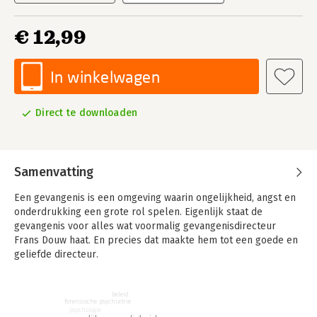
€ 12,99
In winkelwagen
Direct te downloaden
Samenvatting
Een gevangenis is een omgeving waarin ongelijkheid, angst en
onderdrukking een grote rol spelen. Eigenlijk staat de
gevangenis voor alles wat voormalig gevangenisdirecteur
Frans Douw haat. En precies dat maakte hem tot een goede en
geliefde directeur.
Douw ging in 2015 met pensioen na een lange carrière die
volledig in het teken heeft gestaan van wat hij ‘menswaardige
beleid
forensische psychiatrie
detentie’ noemt: gedetineerden verdienen veel meer
psychologie