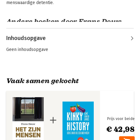
menswaardige detentie.
Andere boeken door Frans Douw
Inhoudsopgave
Geen inhoudsopgave
Vaak samen gekocht
Het zijn mensen
Prijs voor beide
€ 42,98
Bekijk alle boeken