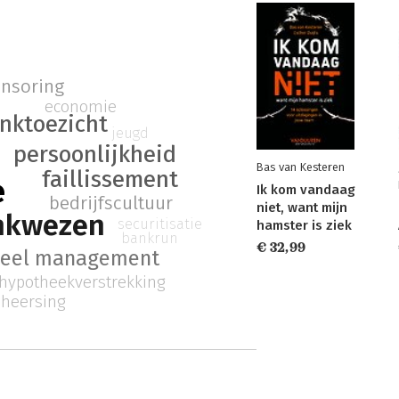
nsoring
economie
nktoezicht
jeugd
persoonlijkheid
Bas van Kesteren
faillissement
e
Ik kom vandaag
bedrijfscultuur
niet, want mijn
nkwezen
securitisatie
hamster is ziek
bankrun
€ 32,99
ieel management
hypotheekverstrekking
eheersing