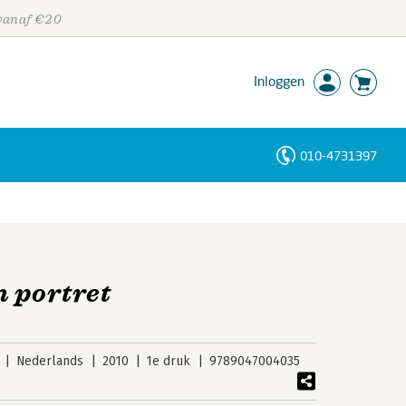
 vanaf €20
Inloggen
010-4731397
Personen
Trefwoorden
n portret
Nederlands
2010
1e druk
9789047004035