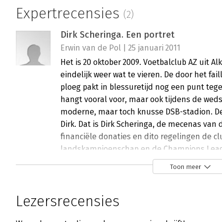
Expertrecensies
(2)
Dirk Scheringa. Een portret
Erwin van de Pol | 25 januari 2011
Het is 20 oktober 2009. Voetbalclub AZ uit 
eindelijk weer wat te vieren. De door het f
ploeg pakt in blessuretijd nog een punt tege
hangt vooral voor, maar ook tijdens de wedst
moderne, maar toch knusse DSB-stadion. D
Dirk. Dat is Dirk Scheringa, de mecenas van 
financiële donaties en dito regelingen de cl
landskampioenschap en de Champions Leag
voetbalfans zijn hem voor eeuwig dankbaar.
Toon meer
Lees verder
Lezersrecensies
Dirk Scheringa. Een portret