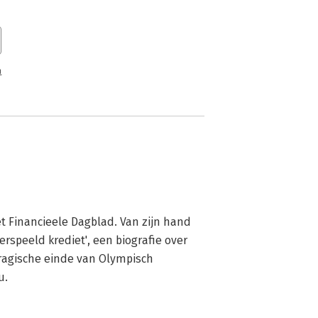
van het nieuwe brutale zakendoen in
kracht weet Scheringa zich op te
, om vervolgens volkomen verguisd
n
t als bemiddelaar voor persoonlijke
fs een volwaardige bankvergunning van
elt hij zich superieur en waant hij
t moment fouten te maken. Frits Conijn
e rise and fall van deze bijzondere
Het Financieele Dagblad. Van zijn hand 
speeld krediet', een biografie over 
tragische einde van Olympisch 
u.