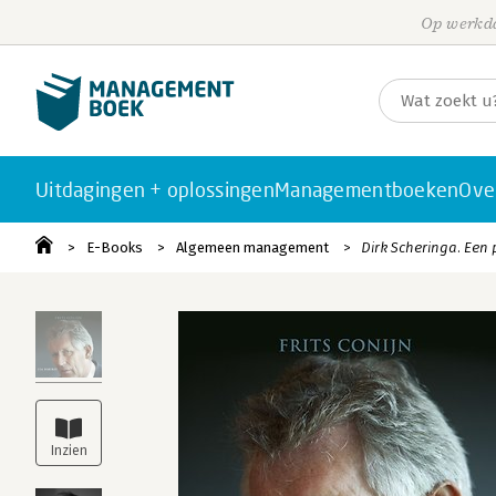
Op werkda
Uitdagingen + oplossingen
Managementboeken
Ove
E-Books
Algemeen management
Dirk Scheringa. Een 