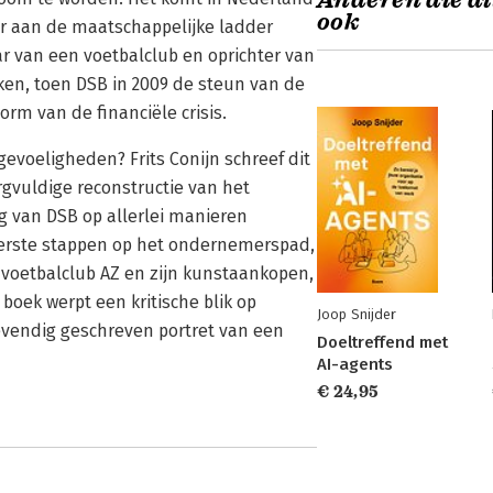
Anderen die di
ook
er aan de maatschappelijke ladder
aar van een voetbalclub en oprichter van
, toen DSB in 2009 de steun van de
rm van de financiële crisis.
gevoeligheden? Frits Conijn schreef dit
gvuldige reconstructie van het
g van DSB op allerlei manieren
eerste stappen op het ondernemerspad,
 voetbalclub AZ en zijn kunstaankopen,
boek werpt een kritische blik op
Joop Snijder
 levendig geschreven portret van een
Doeltreffend met
AI-agents
€ 24,95