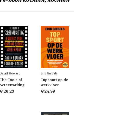
t e-book kochten, kochten
David Howard
Erik Giebels
The Tools of
Topsport op de
Screenwriting
werkvloer
€ 26,23
€ 24,99