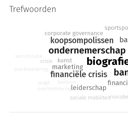
Trefwoorden
sportspo
corporate governance
ba
koopsompolissen
ondernemerschap
securitisatie
biografi
kunst
crisis
marketing
overkreditering
ba
financiële crisis
financ
bankrun
jeugd
leiderschap
overkreditering
risicob
sociale mobiliteit