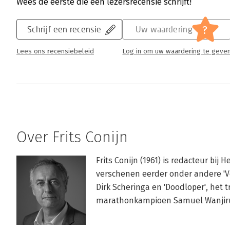
Wees de eerste die een lezersrecensie schrijft!
Peter Vermeulen | 21 januari 2011
Dirk Scheringa is de belichaming geworden 
?
Schrijf een recensie
Uw waardering
de Nederlandse financiële wereld. Op eigen 
werken tot een zeer vermogend ondernemer
Lees ons recensiebeleid
Log in om uw waardering te geve
een enorme ravage achter te laten. Hij star
leningen en ontvangt dertig jaar later zel
De Nederlandsche Bank. Vanaf dat moment vo
zich onsterfelijk. Scheringa begint vanaf da
beschrijft in: 'Dirk Scheringa. Een portret' d
Nederlandse zakenman.
Over Frits Conijn
Lees verder
Frits Conijn (1961) is redacteur bij 
verschenen eerder onder andere 'Ver
Dirk Scheringa en 'Doodloper', het 
marathonkampioen Samuel Wanjir