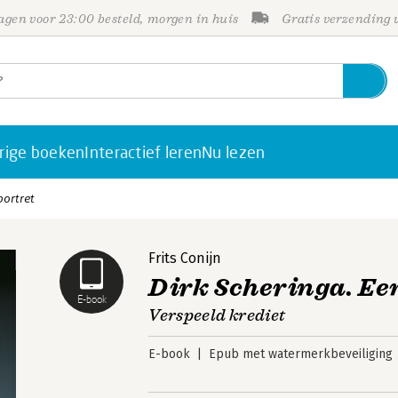
gen voor 23:00 besteld, morgen in huis
Gratis verzending
rige boeken
Interactief leren
Nu lezen
portret
Frits Conijn
Dirk Scheringa. Ee
E-book
Verspeeld krediet
E-book
Epub met watermerkbeveiliging