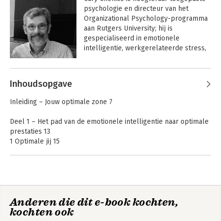
psychologie en directeur van het 
Organizational Psychology-programma 
aan Rutgers University; hij is 
gespecialiseerd in emotionele 
intelligentie, werkgerelateerde stress, 
leiderschapsontwikkeling en 
organisatieverandering.
Andere boeken door Cary Cherniss
Inhoudsopgave
Emotionele
Sociale intelligentie
Inleiding – Jouw optimale zone 7
intelligentie
Deel 1 – Het pad van de emotionele intelligentie naar optimale
prestaties 13
1 Optimale jij 15
2 Emotionele intelligentie onder de streep 26
Deel 2 – Emotionele intelligentie: de details 39
3 Emotionele intelligentie 2.0 41
4 Bewustzijn van jezelf toegepast 50
Anderen die dit e-book kochten,
5 Beheer jezelf 62
Optimaal
Optimal
kochten ook
6 Van burn-out naar veerkracht 77
7 Empathie 93