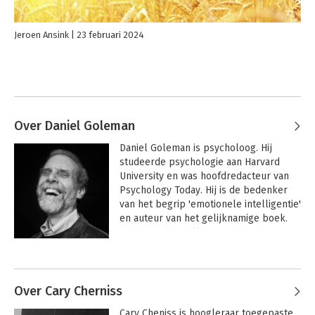
Jeroen Ansink
23 februari 2024
Over Daniel Goleman
Daniel Goleman is psycholoog. Hij 
studeerde psychologie aan Harvard 
University en was hoofdredacteur van 
Psychology Today. Hij is de bedenker 
van het begrip 'emotionele intelligentie' 
en auteur van het gelijknamige boek. 
'Emotionele intelligentie' verscheen in 
1996 en werd in meer dan twintig talen 
Andere boeken door Daniel
vertaald.
Goleman
Over Cary Cherniss
Cary Cheniss is hoogleraar toegepaste 