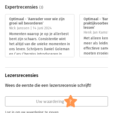
Beveiliging:
watermerk
Bestandsformaat:
epub
Expertrecensies
(3)
Aantal pagina's:
288
Uitgever:
Business Contact
Optimaal - ‘Aanrader voor wie zijn
Optimaal - ‘Barst
Druk:
1
groei wil bevorderen’
praktijkvoorbeeld
Verschijningsdatum:
18-3-2024
lessen’
Nick Janssen | 14 juni 2024
Henk Jan Kamsteeg
Momenten waarop je op je allerbest
Hoofdrubriek:
Algemeen management
,
Psychologie
Met alleen kennis
bent zijn schaars. Consistentie wint
meer als leidingg
het altijd van die unieke momenten in
effectieve samen
ons leven. Schrijvers Daniel Goleman
moeten groeien i
en Cary Cherniss introduceren in
intelligentie. Dan
‘Optimaal’ een nieuwe maatstaf voor
Cherniss schreven
presteren: de optimale toestand. Een
geweldig boek: ‘Op
niveau om na te streven waarbij je
Lees verder
ook ontspant, plezier beleeft en
Lezersrecensies
zonder die innerlijke stem in je hoofd
die zegt wat je moet doen.
Wees de eerste die een lezersrecensie schrijft!
Lees verder
?
Uw waardering
Log in om uw waardering te geven