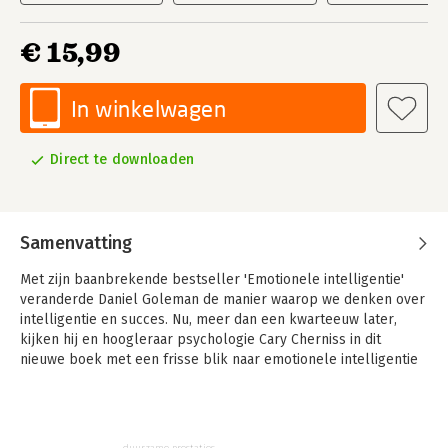
€ 15,99
In winkelwagen
Direct te downloaden
Samenvatting
Met zijn baanbrekende bestseller 'Emotionele intelligentie'
veranderde Daniel Goleman de manier waarop we denken over
intelligentie en succes. Nu, meer dan een kwarteeuw later,
kijken hij en hoogleraar psychologie Cary Cherniss in dit
nieuwe boek met een frisse blik naar emotionele intelligentie
en hoe het zich heeft ontwikkeld. Daarbij bieden ze een
belangrijke nieuwe toepassing: emotionele intelligentie kan
organisaties helpen om op een constant hoog niveau te
functioneren, zonder stress of burn-outs bij de medewerkers.
duurzame prestaties