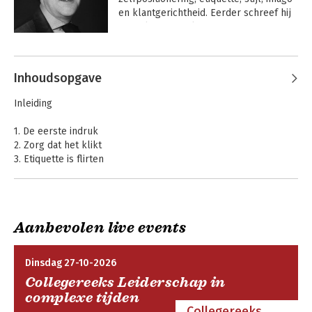
en klantgerichtheid. Eerder schreef hij 
'Het Blauwe Boekje - 
Kledingvoorschriften' en hij is coauteur 
Andere boeken door Roel Wolbrink
van de bestseller 'Het Blauwe Boekje - 
Stijlgids over manieren, eten, drinken 
Inhoudsopgave
en kleding'. Zijn nieuwste boek is 
'Businessetiquette'.
Inleiding
1. De eerste indruk
2. Zorg dat het klikt
3. Etiquette is flirten
4. Kleding is je visitekaartje
5. Gast of gastheer
6. Tafelmanieren
7. Kleine en grote praat
Aanbevolen live events
8. Aan het werk
101% IK - Jouw
Businessetiquette
9. Communicatie
persoonlijke merk
3.0
in 8 stappen
10. Internationaal zakendoen
Dinsdag 27-10-2026
Collegereeks Leiderschap in
Dankwoord
complexe tijden
Literatuur
Collegereeks