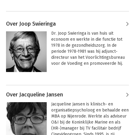
Over Joop Swieringa
Dr. Joop Swieringa is van huis uit 
econoom en werkte in die functie tot 
1978 in de gezondheidszorg. In de 
periode 1978-1981 was hij adjunct-
directeur van het Voorlichtingsbureau 
voor de Voeding en promoveerde hij. 
Zijn inzichten over lerend organiseren 
ontwikkelde hij tussen 1981 en 1989, 
Andere boeken door Joop Swieringa
toen hij incompany-management-
developmentprogramma's ontwikkelde 
bij het Executive and Management 
Over Jacqueline Jansen
Development Centre (EMDC) van 
Jacqueline Jansen is klinisch- en 
Universiteit Nyenrode, waarvan hij ook 
organisatiepsycholoog en behaalde een 
korte tijd directeur was. 

MBA op Nijenrode. Werkte als adviseur 
O&I bij de Koninklijke Marine en als 
Samen met Andre Wierdsma schreef hij 
(HR-)manager bij TV facilitair bedrijf 
'Op weg naar een lerende organisatie', 
Cinevideogroep. Sinds 1995  is zij 