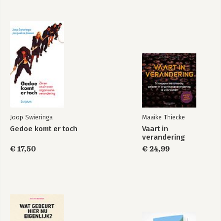
beslissen, die geen van hen eigenlijk 
wil, fascineert hem. Swieringa werkt 
Bekijk alle boeken
vanuit de opvatting dat je een 
organisatieverandering pas geslaagd 
kunt noemen als de mensen na afloop 
vinden dat ook het werken er leuker op 
is geworden.
Joop Swieringa
Maaike Thiecke
Gedoe komt er toch
Vaart in
verandering
€ 17,50
€ 24,99