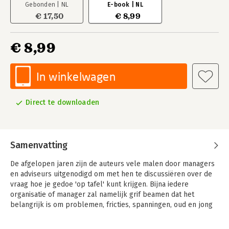
Gebonden | NL
E-book | NL
€ 17,50
€ 8,99
€ 8,99
In winkelwagen
Direct te downloaden
Samenvatting
De afgelopen jaren zijn de auteurs vele malen door managers
en adviseurs uitgenodigd om met hen te discussiëren over de
vraag hoe je gedoe 'op tafel' kunt krijgen. Bijna iedere
organisatie of manager zal namelijk grif beamen dat het
belangrijk is om problemen, fricties, spanningen, oud en jong
zeer niet onder de spreekwoordelijke mat te vegen, maar
openlijk te benoemen en te bespreken. Toch gebeurt dat