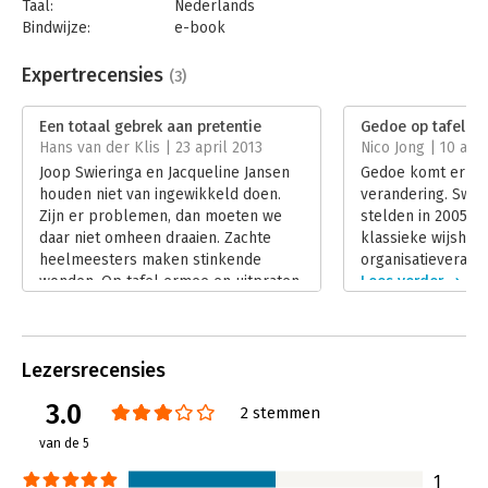
Taal:
Nederlands
Bindwijze:
e-book
Beveiliging:
watermerk
Bestandsformaat:
epub
Expertrecensies
(3)
Aantal pagina's:
80
Uitgever:
Scriptum
Een totaal gebrek aan pretentie
Gedoe op tafel
Druk:
1
Hans van der Klis | 23 april 2013
Nico Jong | 10 apri
Verschijningsdatum:
19-2-2013
Joop Swieringa en Jacqueline Jansen
Gedoe komt er toc
houden niet van ingewikkeld doen.
verandering. Swie
Hoofdrubriek:
Verandermanagement
Zijn er problemen, dan moeten we
stelden in 2005 al
daar niet omheen draaien. Zachte
klassieke wijshed
heelmeesters maken stinkende
organisatieverand
wonden. Op tafel ermee en uitpraten,
Lees verder
is hun devies. Kortom: Gedoe op
tafel.
Lees verder
Lezersrecensies
3.0
2 stemmen
van de 5
1