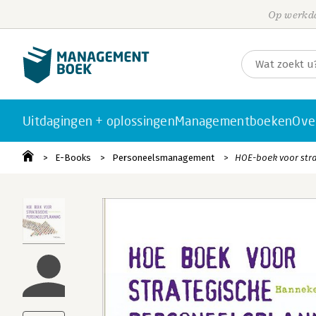
Op werkda
Uitdagingen + oplossingen
Managementboeken
Ove
E-Books
Personeelsmanagement
HOE-boek voor str