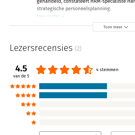
gehandeld, constateert HRM-specialiste H
strategische personeelsplanning.
Lees verder
Toon meer
Lezersrecensies
(2)
4.5
4 stemmen
van de 5