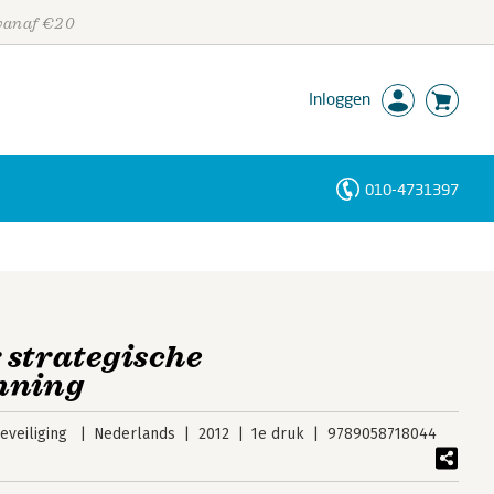
 vanaf €20
Inloggen
010-4731397
Personen
Trefwoorden
 strategische
nning
veiliging
Nederlands
2012
1e druk
9789058718044