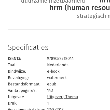
duurzame inzetbaarheid
hrm (human reso
strategisch
Specificaties
ISBN13:
9789058718044
Taal:
Nederlands
Bindwijze:
e-book
Beveiliging:
watermerk
Bestandsformaat:
epub
Aantal pagina's:
143
Uitgever:
Uitgeverij Thema
Druk:
1
Verschijningsdatum:
13-8-2013