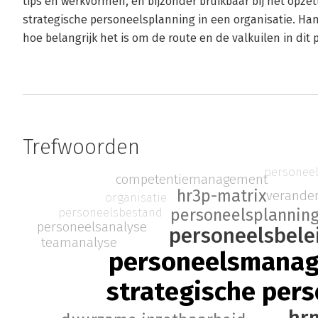
tips en werkvormen, en bijzonder bruikbaar bij het opze
strategische personeelsplanning in een organisatie. Ha
hoe belangrijk het is om de route en de valkuilen in dit 
Trefwoorden
personee
competentiemanagement
hr3p-matrix
verand
organisatie
personeelsbestand
personeelsplannin
personeelsanalyse
personeelsbele
teamanalyse
personeelsmana
strategische per
hr