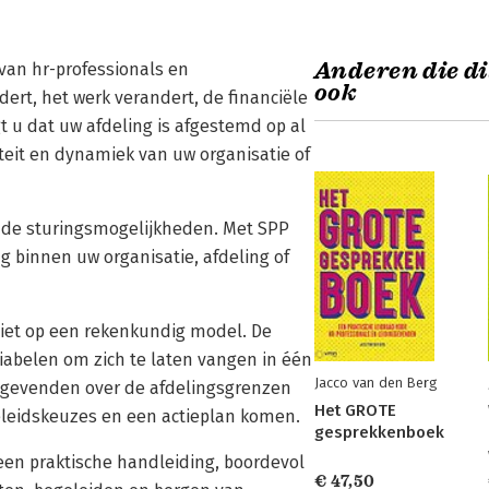
Anderen die di
 van hr-professionals en
ook
ert, het werk verandert, de financiële
t u dat uw afdeling is afgestemd op al
iteit en dynamiek van uw organisatie of
r de sturingsmogelijkheden. Met SPP
g binnen uw organisatie, afdeling of
 niet op een rekenkundig model. De
iabelen om zich te laten vangen in één
Jacco van den Berg
nggevenden over de afdelingsgrenzen
Het GROTE
eleidskeuzes en een actieplan komen.
gesprekkenboek
een praktische handleiding, boordevol
€ 47,50