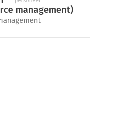
personeel
urce management)
 management