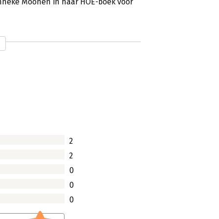
anneke Moonen in haar HOE-boek voor
2
2
0
0
0