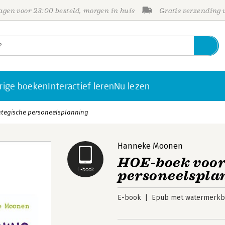
gen voor 23:00 besteld, morgen in huis
Gratis verzending
rige boeken
Interactief leren
Nu lezen
ategische personeelsplanning
Hanneke Moonen
HOE-boek voor
E-book
personeelspla
E-book
Epub met watermerkbe