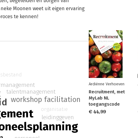
tten, begeleiden en borgen van
nneke Moonen weet uit eigen ervaring
proces te kennen!
lsbestand
ermanagement
Ardiënne Verhoeven
talentmanagement
Recruitment, met
g
workshop facilitation
MyLab NL
id
toegangscode
organisatie
gement
€ 44,99
leidinggeven
soneelsplanning
m