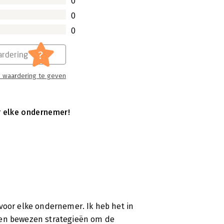
0
0
0
?
rdering
 waardering te geven
r elke ondernemer!
voor elke ondernemer. Ik heb het in
 en bewezen strategieën om de