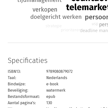
telemarke
verkopen
persoon
doelgericht werken
usp
per
strategie
prioriteren
deadline ma
Specificaties
ISBN13:
9789080879072
Taal:
Nederlands
Bindwijze:
e-book
Beveiliging:
watermerk
Bestandsformaat:
epub
Aantal pagina's:
130