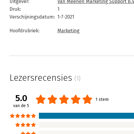
Uitgever:
Van Meenen Marketing Support B.
Druk:
1
Verschijningsdatum:
1-7-2021
Hoofdrubriek:
Marketing
Lezersrecensies
(1)
5.0
1 stem
van de 5