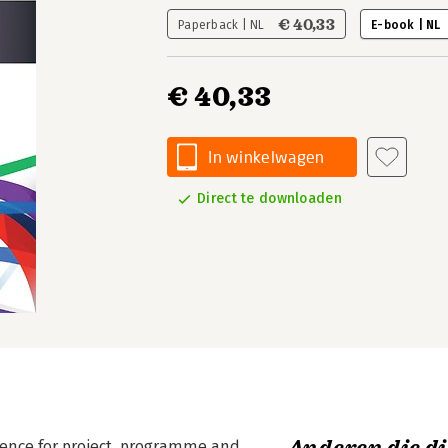
€ 40,33
Paperback | NL
E-book | NL
€ 40,33
In winkelwagen
Direct te downloaden
tence for project, programme and