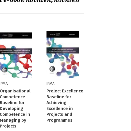
t e-book kochten, kochten
IPMA
IPMA
Organisational
Project Excellence
Competence
Baseline for
Baseline for
Achieving
Developing
Excellence in
Competence in
Projects and
Managing by
Programmes
Projects