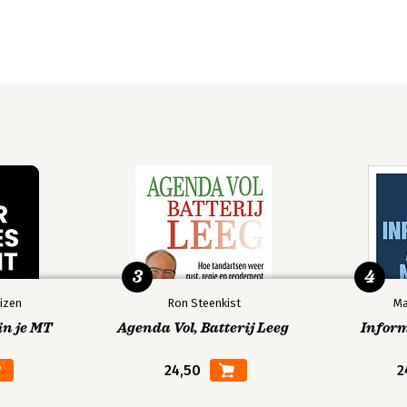
3
4
izen
Ron Steenkist
Ma
in je MT
Agenda Vol, Batterij Leeg
Infor
24,50
2