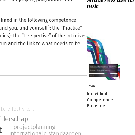
Anderen die di
ook
fined in the following competence
und you, and yourself); the “Practice”
os); the “Perspective” of the intiatives
s run and the link to what needs to be
IPMA
Individual
Competence
Baseline
ke effectiviteit
eiderschap
projectplanning
t
internationale standaarden