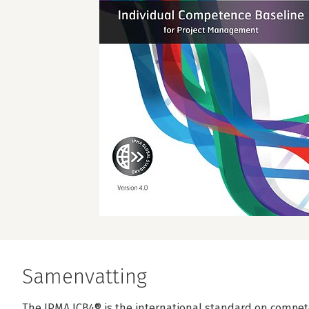
Samenvatting
The IPMA ICB4® is the international standard on compe