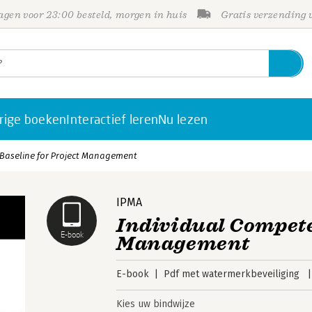
gen voor 23:00 besteld, morgen in huis
Gratis verzending
rige boeken
Interactief leren
Nu lezen
Baseline for Project Management
IPMA
Individual Compete
E-book
Management
E-book
Pdf met watermerkbeveiliging
Kies uw bindwijze