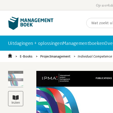
Op werkda
Uitdagingen + oplossingen
Managementboeken
Ove
E-Books
Projectmanagement
Individual Competence 