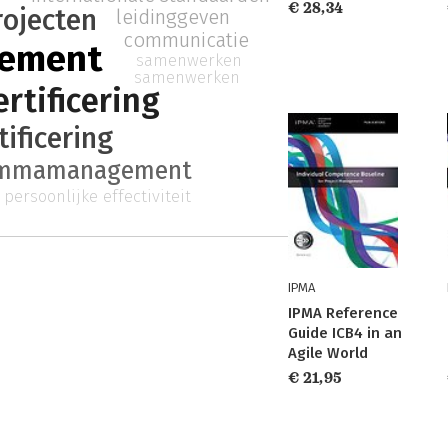
€ 28,34
rojecten
leidinggeven
communicatie
gement
samenwerken
samenwerken
rtificering
tificering
ammamanagement
persoonlijke effectiviteit
IPMA
IPMA Reference
Guide ICB4 in an
Agile World
€ 21,95