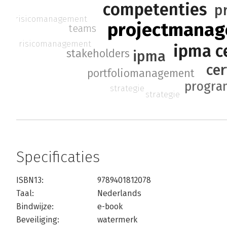
competenties
p
risicomanagement
projectmana
teams
risicomanagement
ipma ce
stakeholders
ipma
cer
portfoliomanagement
progr
strategie
strategie
Specificaties
ISBN13:
9789401812078
Taal:
Nederlands
Bindwijze:
e-book
Beveiliging:
watermerk