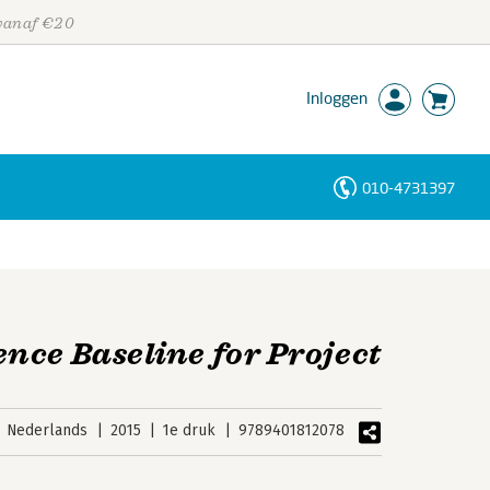
 vanaf €20
Inloggen
010-4731397
Personen
Trefwoorden
nce Baseline for Project
Nederlands
2015
1e druk
9789401812078