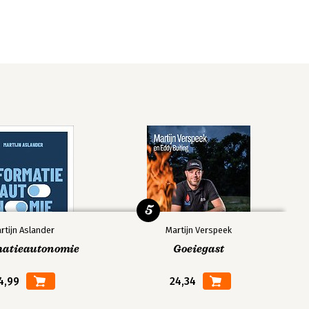
5
rtijn Aslander
Martijn Verspeek
matieautonomie
Goeiegast
4,99
24,34