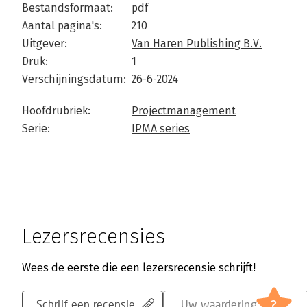
Bestandsformaat:
pdf
Aantal pagina's:
210
Uitgever:
Van Haren Publishing B.V.
Druk:
1
Verschijningsdatum:
26-6-2024
Hoofdrubriek:
Projectmanagement
Serie:
IPMA series
Lezersrecensies
Wees de eerste die een lezersrecensie schrijft!
?
Schrijf een recensie
Uw waardering