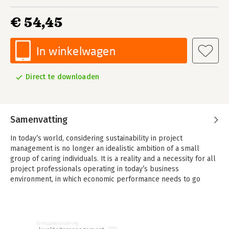
€ 54,45
In winkelwagen
Direct te downloaden
Samenvatting
In today’s world, considering sustainability in project
management is no longer an idealistic ambition of a small
group of caring individuals. It is a reality and a necessity for all
project professionals operating in today’s business
environment, in which economic performance needs to go
together with performance on environmental, social and
governance (ESG) criteria.
Sustainable project management is the ‘new normal’ in project
klimaatverandering
management, in which the concepts of sustainability and social
sdg's