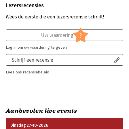
Bestandsformaat:
pdf
Lezersrecensies
Aantal pagina's:
341
Uitgever:
Van Haren Publishing B.V.
Wees de eerste die een lezersrecensie schrijft!
Druk:
1
Verschijningsdatum:
10-9-2025
?
Uw waardering
Hoofdrubriek:
Projectmanagement
Serie:
IPMA series
Log in om uw waardering te geven
Schrijf een recensie
Lees ons recensiebeleid
Aanbevolen live events
Dinsdag 27-10-2026