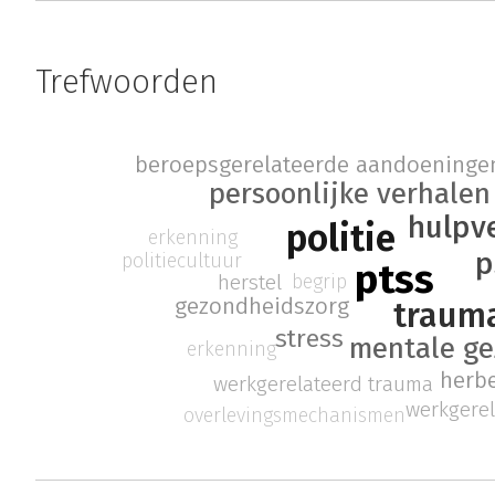
Trefwoorden
beroepsgerelateerde aandoeninge
persoonlijke verhalen
hulpv
politie
erkenning
p
politiecultuur
ptss
begrip
herstel
gezondheidszorg
traum
stress
mentale g
erkenning
herb
werkgerelateerd trauma
werkgere
overlevingsmechanismen