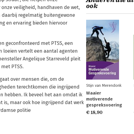
Anderen die di
ook
 onze veiligheid, handhaven de wet,
 daarbij regelmatig buitengewone
ng en ervaring bieden hiervoor
ven geconfronteerd met PTSS, een
en loeien vertelt een aantal agenten
mensteller Angelique Starreveld pleit
n met PTSS.
t gaat over mensen die, om de
Stijn van Merendonk
gheden terechtkomen die ingrijpend
Waaier
n hebben. Ik beveel het aan omdat ik
motiverende
t is, maar ook hoe ingrijpend dat werk
gespreksvoering
rdamse politie
€ 18,90