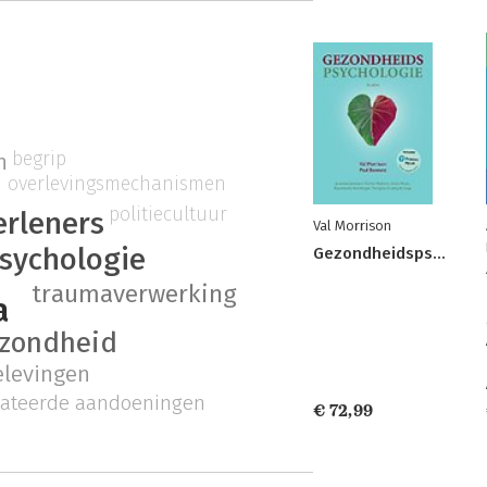
begrip
n
overlevingsmechanismen
politiecultuur
erleners
Val Morrison
sychologie
Gezondheidspsychologie
traumaverwerking
a
ezondheid
elevingen
lateerde aandoeningen
€ 72,99