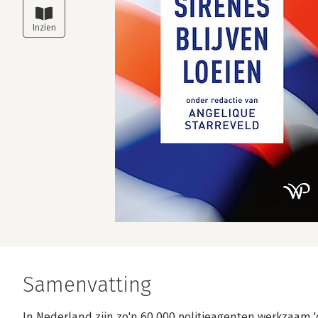
Samenvatting
In Nederland zijn zo'n 60.000 politieagenten werkzaam 'o