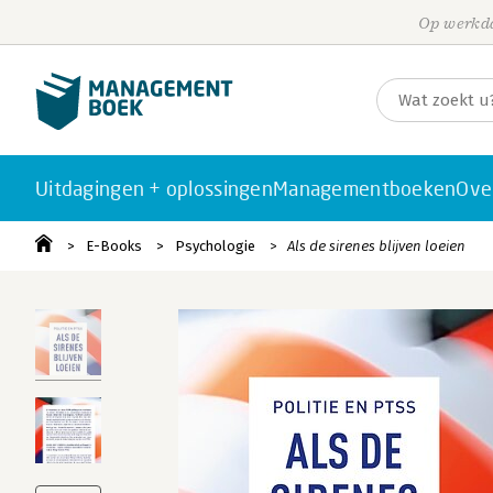
Op werkda
Uitdagingen + oplossingen
Managementboeken
Ove
E-Books
Psychologie
Als de sirenes blijven loeien