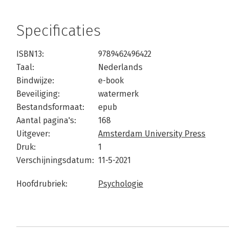
Specificaties
ISBN13:
9789462496422
Taal:
Nederlands
Bindwijze:
e-book
Beveiliging:
watermerk
Bestandsformaat:
epub
Aantal pagina's:
168
Uitgever:
Amsterdam University Press
Druk:
1
Verschijningsdatum:
11-5-2021
Hoofdrubriek:
Psychologie