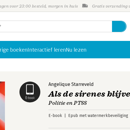
gen voor 23:00 besteld, morgen in huis
Gratis verzending
rige boeken
Interactief leren
Nu lezen
Angelique Starreveld
Als de sirenes blijv
E-book
Politie en PTSS
E-book
Epub met watermerkbeveiliging