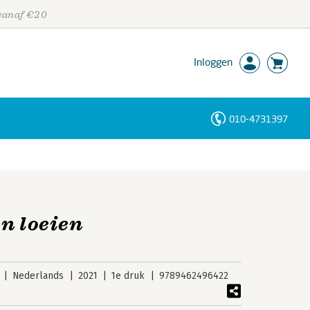
 vanaf €20
Inloggen
010-4731397
Personen
Trefwoorden
en loeien
Nederlands
2021
1e druk
9789462496422