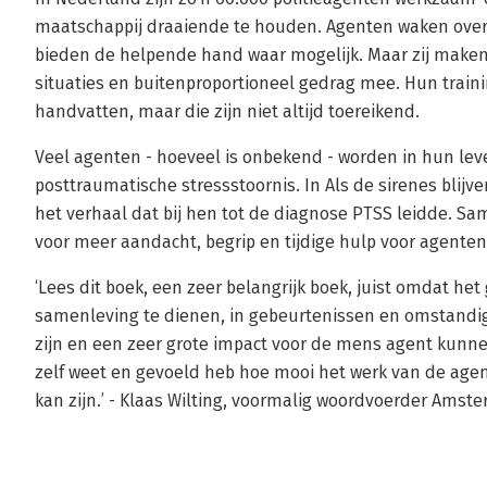
maatschappij draaiende te houden. Agenten waken over
bieden de helpende hand waar mogelijk. Maar zij maken
situaties en buitenproportioneel gedrag mee. Hun traini
handvatten, maar die zijn niet altijd toereikend.
Veel agenten - hoeveel is onbekend - worden in hun le
posttraumatische stressstoornis. In Als de sirenes blijv
het verhaal dat bij hen tot de diagnose PTSS leidde. Sa
voor meer aandacht, begrip en tijdige hulp voor agente
‘Lees dit boek, een zeer belangrijk boek, juist omdat he
samenleving te dienen, in gebeurtenissen en omstandi
zijn en een zeer grote impact voor de mens agent kunne
zelf weet en gevoeld heb hoe mooi het werk van de agen
kan zijn.’ - Klaas Wilting, voormalig woordvoerder Amste