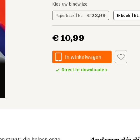
Kies uw bindwijze
€ 23,99
Paperback | NL
E-book | NL
€ 10,99
In winkelwagen
Direct te downloaden
p straat', die helpen onze