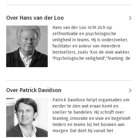
Over Hans van der Loo
Hans van der Loo richt zich op 
zelfmotivatie en psychologische 
veiligheid in teams. Hij is onderzoeker, 
facilitator en auteur van meerdere 
bestsellers, zoals 'Kus de visie wakker, 
'Psychologische veiligheid','Teaming: de 
nieuwe realiteit van samenwerken' en 
'Giftig gedoe op de werkplek', dat werd 
Andere boeken door Hans van der
bekroond met de titel 
Loo
Managementboek van het Jaar 2024.
Over Patrick Davidson
Patrick Davidson helpt organisaties om 
eerder te zien wat eraan komt en 
sneller te handelen. Hij schrijft over 
teaming, innovatie en visie en begeleidt 
leiders en teams bij het bouwen aan 
morgen. Dat doet hij vanuit het 
adviesbureau betterday.
