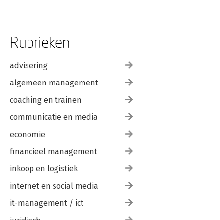
Nawoord door Martijn Arets
Dankwoord
Rubrieken
Bronnen
Wavemakers
advisering
algemeen management
coaching en trainen
communicatie en media
economie
financieel management
inkoop en logistiek
internet en social media
it-management / ict