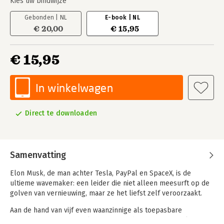
Kies uw bindwijze
Gebonden | NL
E-book | NL
€ 20,00
€ 15,95
€ 15,95
In winkelwagen
Direct te downloaden
Samenvatting
Elon Musk, de man achter Tesla, PayPal en SpaceX, is de
ultieme wavemaker: een leider die niet alleen meesurft op de
golven van vernieuwing, maar ze het liefst zelf veroorzaakt.
Aan de hand van vijf even waanzinnige als toepasbare
succesprincipes ontrafelen Hans van der Loo en Patrick