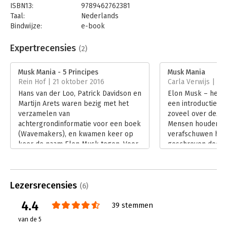
ISBN13:
9789462762381
Taal:
Nederlands
Bindwijze:
e-book
Beveiliging:
watermerk
Bestandsformaat:
epub
Expertrecensies
(2)
Aantal pagina's:
95
Uitgever:
Boom
Musk Mania - 5 Principes
Musk Mania
Druk:
1
Rein Hof | 21 oktober 2016
Carla Verwijs | 15
Verschijningsdatum:
14-1-2018
Hans van der Loo, Patrick Davidson en
Elon Musk – heeft 
Martijn Arets waren bezig met het
een introductie n
Hoofdrubriek:
Leiderschap
verzamelen van
zoveel over deze
achtergrondinformatie voor een boek
Mensen houden v
(Wavemakers), en kwamen keer op
verafschuwen hem
keer de naam Elon Musk tegen. Voor
geschreven door i
Hans en Patrick een reden om eens
categorie nog te
verder te kijken naar de persoon
van der Loo en Pa
Musk. Wie is die gast eigenlijk, en is
steken hun bewon
Lezersrecensies
hij een ‘Wavemaker’?
stoelen en banken
(6)
Lees verder
Lees verder
4.4
39 stemmen
van de 5