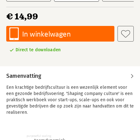
€ 14,99
In winkelwagen
Direct te downloaden
Samenvatting
Een krachtige bedrijfscultuur is een wezenlijk element voor
een gezonde bedrijfsvoering. 'Shaping company culture' is een
praktisch werkboek voor start-ups, scale-ups en ook voor
gevestigde bedrijven die op zoek zijn naar handvatten om dit te
realiseren.
Sommigen durven wel eens met de ogen te rollen als het over
bedrijfscultuur gaat, wegens te ongrijpbaar of te fluffy. Maar
het opbouwen van een bedrijfscultuur is geen hocus pocus;
purposeful scaling