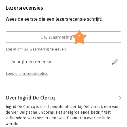
Beveiliging:
watermerk
Bestandsformaat:
epub
Lezersrecensies
Aantal pagina's:
276
Uitgever:
Pelckmans
Wees de eerste die een lezersrecensie schrijft!
Druk:
1
Verschijningsdatum:
5-11-2024
?
Uw waardering
Hoofdrubriek:
Strategisch management
Log in om uw waardering te geven
Schrijf een recensie
Lees ons recensiebeleid
Over Ingrid De Clercq
Ingrid De Clercq is chief people officer bij Deliverect, een van 
de vier Belgische unicorns. Het snelgroeiende bedrijf telt 
vijfhonderd werknemers en twaalf kantoren over de hele 
wereld.
