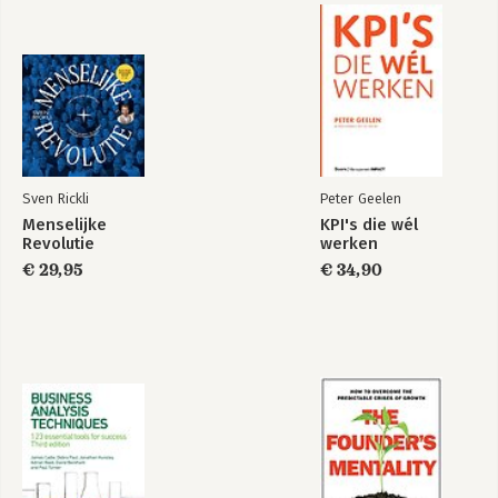
HOOFDSTUK 3 ONTWERP JE IDENTITEIT
Bekijk alle boeken
1. De lagen van identiteit 53
2. Van ‘ik’ naar ‘wij samen’: je gedeelde purpose 54
3. Expliciet maken van purpose(s) 56
4. Je visie op ‘way of working’ 61.
5. Inspiratie uit je intuïtie 66
HOOFDSTUK 4 BOETSEER JE WAARDEN EN CULTUUR
1. De creatie van een krachtige cultuur 75
Sven Rickli
Peter Geelen
2. Zoektocht naar de waarden 77
Menselijke
KPI's die wél
3. Waarden vertalen naar concreet gedrag 85
Revolutie
werken
4. Waarden vertalen in je leidinggeven 88
€ 29,95
€ 34,90
5. Waarden doen leven 91.
6. Een ‘glocal’ cultuur bouwen 97
7. De cultuur opfrissen 99
HOOFDSTUK 5 STEL JE TOPTEAM SAMEN
1. De kracht van diversiteit 105
2. Op zoek naar co-founders en een kernteam 112
3. De kunst van het vragen, luisteren en aanwerven 117
4. Onboarding 132