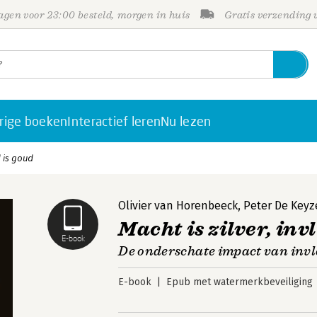
gen voor 23:00 besteld, morgen in huis
Gratis verzending
rige boeken
Interactief leren
Nu lezen
d is goud
Olivier van Horenbeeck
,
Peter De Keyz
Macht is zilver, inv
E-book
De onderschate impact van inv
E-book
Epub met watermerkbeveiliging