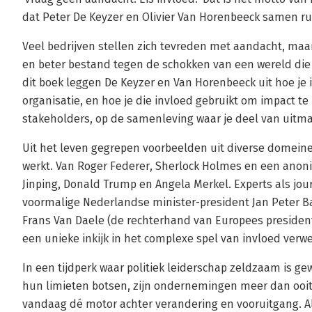
dat Peter De Keyzer en Olivier Van Horenbeeck samen r
Veel bedrijven stellen zich tevreden met aandacht, maar
en beter bestand tegen de schokken van een wereld die 
dit boek leggen De Keyzer en Van Horenbeeck uit hoe je in
organisatie, en hoe je die invloed gebruikt om impact te
stakeholders, op de samenleving waar je deel van uitma
Uit het leven gegrepen voorbeelden uit diverse domeine
werkt. Van Roger Federer, Sherlock Holmes en een anoni
Jinping, Donald Trump en Angela Merkel. Experts als jo
voormalige Nederlandse minister-president Jan Peter B
Frans Van Daele (de rechterhand van Europees presiden
een unieke inkijk in het complexe spel van invloed verw
In een tijdperk waar politiek leiderschap zeldzaam is 
hun limieten botsen, zijn ondernemingen meer dan ooit 
vandaag dé motor achter verandering en vooruitgang. A