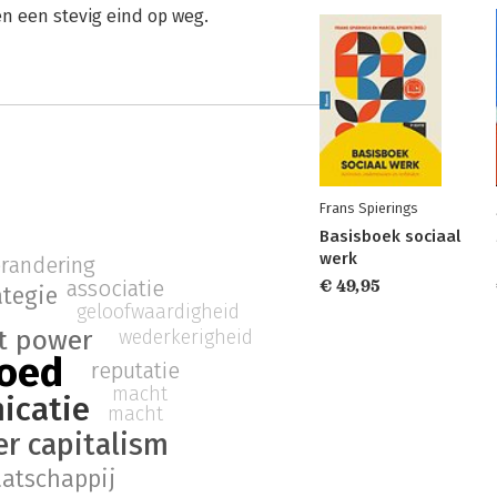
en een stevig eind op weg.
Frans Spierings
Basisboek sociaal
werk
erandering
associatie
€ 49,95
ategie
geloofwaardigheid
t power
wederkerigheid
loed
reputatie
macht
icatie
macht
er capitalism
atschappij