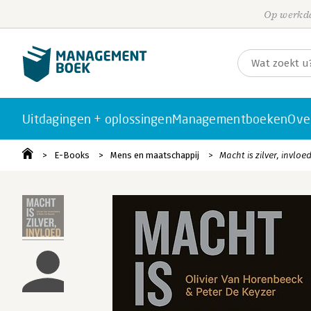
Op werkda
Uitdagingen + oplossingen
Managementboeken
Ove
E-Books
Mens en maatschappij
Macht is zilver, invloe