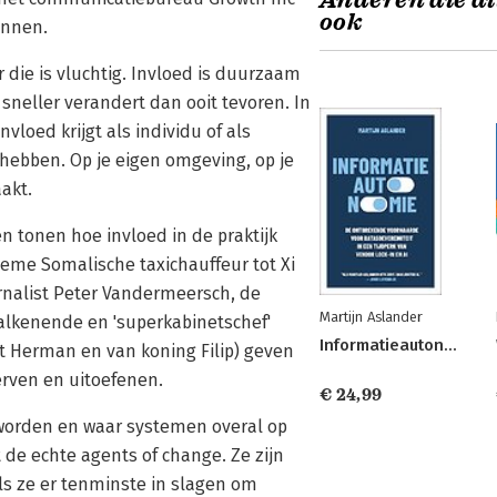
Anderen die di
ook
unnen.
 die is vluchtig. Invloed is duurzaam
sneller verandert dan ooit tevoren. In
vloed krijgt als individu of als
 hebben. Op je eigen omgeving, op je
akt.
n tonen hoe invloed in de praktijk
eme Somalische taxichauffeur tot Xi
urnalist Peter Vandermeersch, de
Martijn Aslander
alkenende en 'superkabinetschef'
Informatieautonomie
t Herman en van koning Filip) geven
erven en uitoefenen.
€ 24,99
geworden en waar systemen overal op
de echte agents of change. Ze zijn
ls ze er tenminste in slagen om