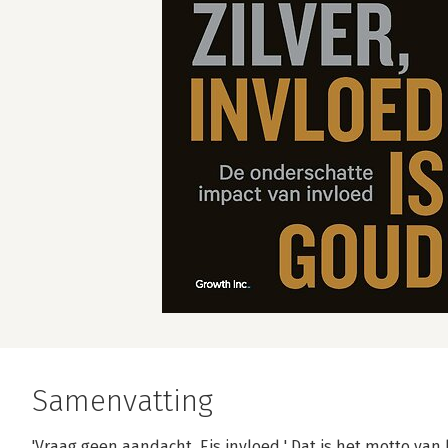
Samenvatting
'Vraag geen aandacht. Eis invloed.' Dat is het motto v