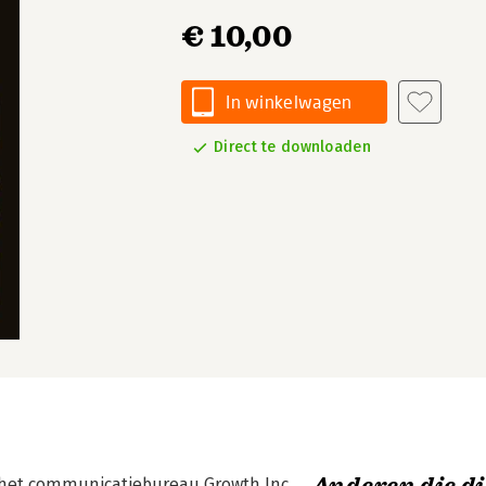
€ 10,00
In winkelwagen
Direct te downloaden
an het communicatiebureau Growth Inc