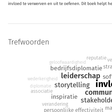
invloed te verwerven en uit te oefenen. Dit boek helpt h
Trefwoorden
reputatie
v
geloofwaardigheid
str
bedrijfsdiplomatie
leiderschap
sof
wederkerigheid
inv
storytelling
diplomatie
commun
associatie
inspiratie
stakehold
verandering
ma
persoonlijke effectiviteit