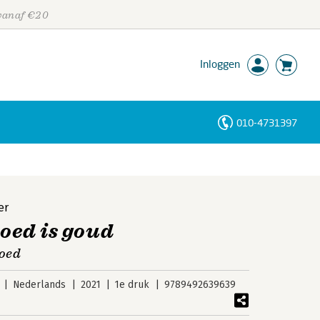
 vanaf €20
Inloggen
010-4731397
Personen
Trefwoorden
er
loed is goud
loed
Nederlands
2021
1e druk
9789492639639