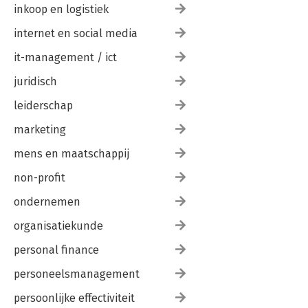
FASE 12
inkoop en logistiek
DUURZAAM SUCCES 190
12.1 Hoe herken je de fase van duurzaam succes? 196
internet en social media
12.2 Belemmeringen bij de fase van duurzaam succes 196
12.3 Hulpbronnen bij de fase van duurzaam succes 199
it-management / ict
12.4 Hulpbronnen vertalen naar acties in fase 12 200
juridisch
Een nieuw avontuur 205
leiderschap
Dankwoord 209
Theoretisch naslagwerk 211
marketing
Bronvermelding 222
mens en maatschappij
non-profit
ondernemen
organisatiekunde
personal finance
personeelsmanagement
persoonlijke effectiviteit