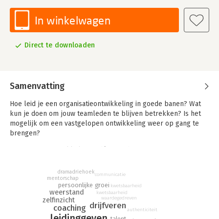
In winkelwagen
Direct te downloaden
Samenvatting
Hoe leid je een organisatieontwikkeling in goede banen? Wat
kun je doen om jouw teamleden te blijven betrekken? Is het
mogelijk om een vastgelopen ontwikkeling weer op gang te
brengen?
Het DNA van ontwikkeling is dé reisgids voor
organisatieontwikkeling. Aan de hand van een 12 stappenmodel
doorloop je alle fases die je tegenkomt als jouw organisatie in
dramadriehoek
communicatie
beweging is. Met de juiste hulpbronnen, voorbeeldcasussen en
mentorschap
persoonlijke groei
kwetsbaarheid
praktijkervaring leer je alles wat je nodig hebt om van
weerstand
kwetsbaarheid
verandering naar ontwikkeling te gaan.
waardegedreven
zelfinzicht
drijfveren
coaching
authenticiteit
Ik ben Marc Oonk, directeur, spreker en inspirator en ik neem
leidinggeven
talent