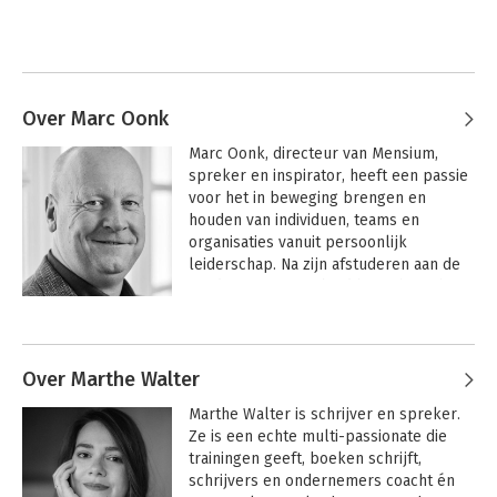
Over Marc Oonk
Marc Oonk, directeur van Mensium, 
spreker en inspirator, heeft een passie 
voor het in beweging brengen en 
houden van individuen, teams en 
organisaties vanuit persoonlijk 
leiderschap. Na zijn afstuderen aan de 
Academie Mens-Arbeid heeft hij zich 
verder gespecialiseerd op deze 
vlakken door studie, praktijkervaring en 
onderzoek. Dit laatste heeft ertoe 
geleid dat hij aan de basis stond van het 
Over Marthe Walter
model DNA van ontwikkeling. Het DNA 
Marthe Walter is schrijver en spreker. 
van ontwikkeling is dé reisgids voor 
Ze is een echte multi-passionate die 
organisatieontwikkeling. Aan de hand 
trainingen geeft, boeken schrijft, 
van een 12 stappenmodel doorloop je 
schrijvers en ondernemers coacht én 
alle fases die je tegenkomt als jouw 