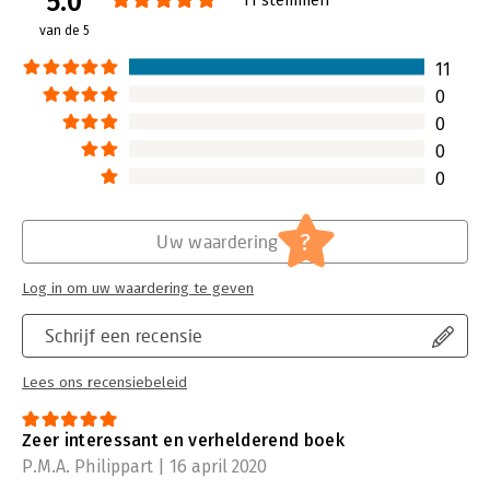
5.0
Druk:
1
van de 5
Verschijningsdatum:
17-8-2020
11
Hoofdrubriek:
Organisatiekunde
0
0
0
0
?
Uw waardering
Log in om uw waardering te geven
Schrijf een recensie
Lees ons recensiebeleid
Zeer interessant en verhelderend boek
P.M.A. Philippart | 16 april 2020