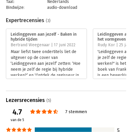
Taal:
Nederlands
Bindwijze:
audio-download
Beveiliging:
none
Bestandsformaat:
mp3
Expertrecensies
(3)
Uitgever:
Bookora
Druk:
1
Leidinggeven aan jezelf - Baken in
Leidinggeven aan j
Hoofdrubriek:
Persoonlijke effectiviteit
hybride tijden
het vormgeven va
Bertrand Weegenaar | 17 juni 2022
Rudy Kor | 25 janu
Maar liefst twee ondertitels liet de
'Leidinggeven aan
uitgever op de cover van
je zelf de regie bi
‘Leidinggeven aan jezelf’ zetten: ‘Hoe
werken?' is het t
neem je zelf de regie bij hybride
boek van Frank K
werken?’ en ‘Ontdek de regisseur in
is een bewerking v
jezelf.’ En de ondertitels geven
2020 verschenen b
precies de sfeer van het boek weer:
werk er straks uit
vragen en discussiepunten om over
Lees verder
na te denken en punten om tot actie
Lezersrecensies
(5)
over te gaan.
4.7
Lees verder
7 stemmen
van de 5
5