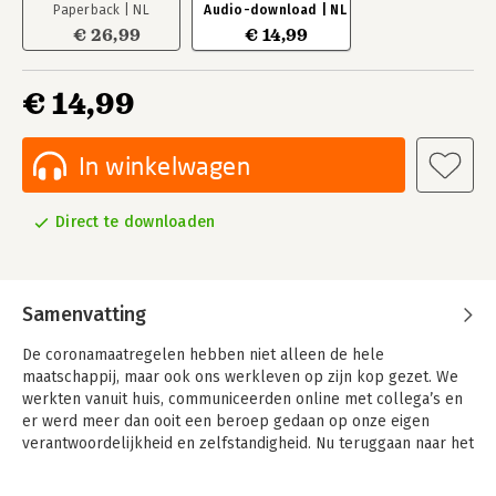
Paperback | NL
Audio-download | NL
€ 26,99
€ 14,99
€ 14,99
In winkelwagen
Direct te downloaden
Samenvatting
De coronamaatregelen hebben niet alleen de hele
maatschappij, maar ook ons werkleven op zijn kop gezet. We
werkten vanuit huis, communiceerden online met collega’s en
er werd meer dan ooit een beroep gedaan op onze eigen
verantwoordelijkheid en zelfstandigheid. Nu teruggaan naar het
‘oude normaal’ er op veel fronten niet inzit, is het tijd om
vooruit te kijken. Wat neem je mee uit het covid-tijdperk? Wat