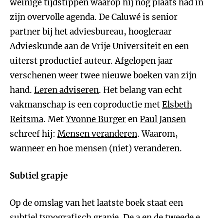
weinige tijdstippen waarop hij nog plaats had in
zijn overvolle agenda. De Caluwé is senior
partner bij het adviesbureau, hoogleraar
Advieskunde aan de Vrije Universiteit en een
uiterst productief auteur. Afgelopen jaar
verschenen weer twee nieuwe boeken van zijn
hand.
Leren adviseren
. Het belang van echt
vakmanschap is een coproductie met
Elsbeth
Reitsma
. Met
Yvonne Burger
en
Paul Jansen
schreef hij:
Mensen veranderen
. Waarom,
wanneer en hoe mensen (niet) veranderen.
Subtiel grapje
Op de omslag van het laatste boek staat een
subtiel typografisch grapje. De a en de tweede e