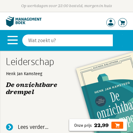
Op werkdagen voor 23:00 besteld, morgen in huis
Leiderschap
Henk Jan Kamsteeg
De onzichtbare
drempel
Dit verhaal nodigt leiders uit om verder te kijken
dan spreadsheets en strategische doelen, en
moedigt aan tot reflectie, moed en
22,99
Lees verder...
verantwoordelijkheid.