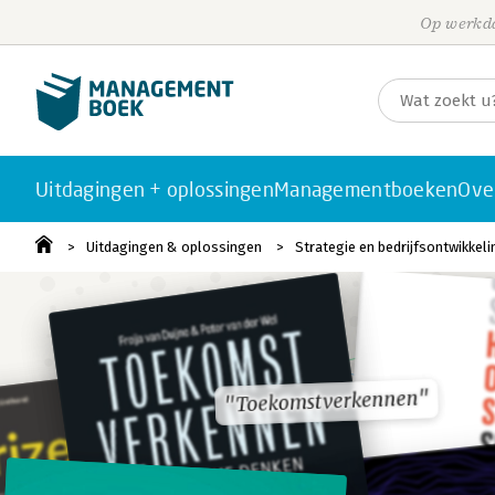
Op werkda
Uitdagingen + oplossingen
Managementboeken
Ove
Uitdagingen & oplossingen
Strategie en bedrijfsontwikkeli
"Toekomstverkennen"
"Toekomstverkennen"