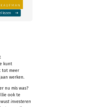
el lezen
t
e kunt
t tot meer
 gaan werken.
 er nu mis was?
lie ook te
ewust investeren