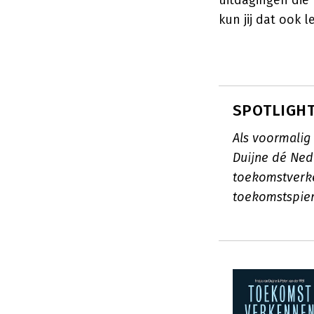
uitdagingen die 
kun jij dat ook l
SPOTLIGHT:
Als voormalig 
Duijne dé Ned
toekomstverken
toekomstspier