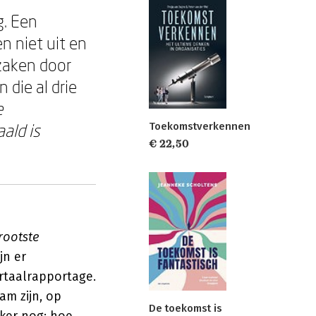
g. Een
en niet uit en
zaken door
 die al drie
e
Toekomstverkennen
aald is
€ 22,50
rootste
ijn er
artaalrapportage.
am zijn, op
De toekomst is