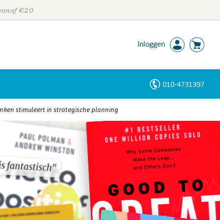
 vanaf €20
Inloggen
010-4731397
Personen
ken stimuleert in strategische planning
Trefwoorden
s fantastisch"
s fantastisch"