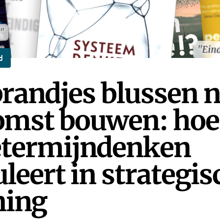
l"
l"
"Eind
"Eind
d
randjes blussen 
omst bouwen: hoe 
etermijndenken
leert in strategis
ning