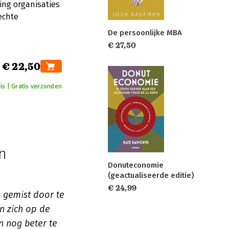
ing organisaties
echte
De persoonlijke MBA
€ 27,50
€ 22,50
is | Gratis verzonden
n
Donuteconomie
(geactualiseerde editie)
€ 24,99
g gemist door te
en zich op de
n nog beter te