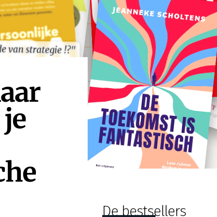
e van strategie !?"
e van strategie !?"
naar
je
che
De bestsellers