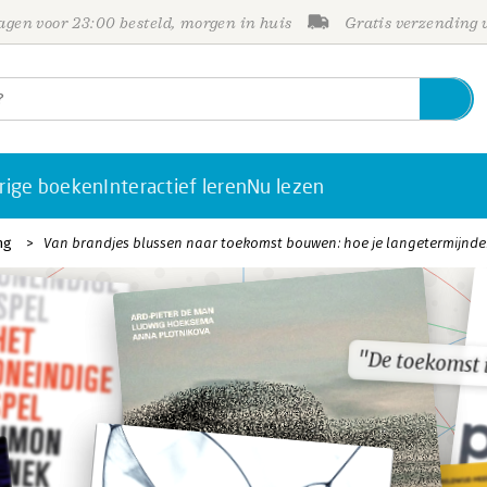
gen voor 23:00 besteld, morgen in huis
Gratis verzending
rige boeken
Interactief leren
Nu lezen
ng
Van brandjes blussen naar toekomst bouwen: hoe je langetermijnden
"De toekomst i
"De toekomst i