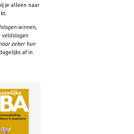
ij je alleen naar
kt.
dslagen winnen,
 veldslagen
maar zeker hun
agelijks af in