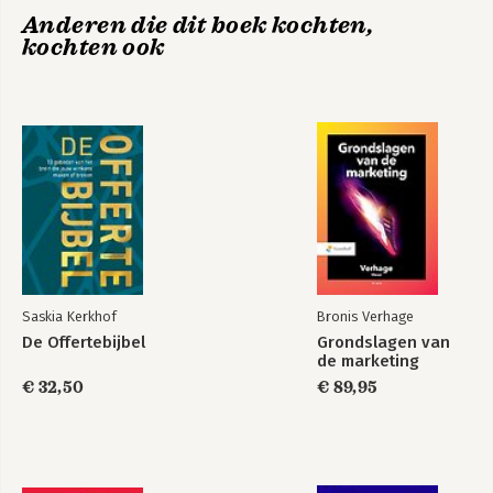
Anderen die dit boek kochten,
11. Some good advice
kochten ook
Saskia Kerkhof
Bronis Verhage
De Offertebijbel
Grondslagen van
de marketing
€ 32,50
€ 89,95