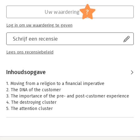
?
Uw waardering
Log in om uw waardering te geven
Schrijf een recensie
Lees ons recensiebeleid
Inhoudsopgave
1. Moving from a religion to a financial imperative
2. The DNA of the customer
3. The importance of the pre- and post-customer experience
4. The destroying cluster
5. The attention cluster
6. The recommendation cluster
7. The advocacy cluster
8. The link to financial performance via Net-promotor score
9. How to get things done
10. Show me the money – TNT case study