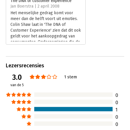
The DNA of customer experience
Jan Boerstra | 2 april 2008
Het menselijke gedrag komt voor
meer dan de helft voort uit emoties.
Colin Shaw laat in 'The DNA of
Customer Experience' zien dat dit ook
geldt voor het aankoopgedrag van
consumenten. Ondernemingen die de
emotionele beleving van klanten op
een positieve manier weten te
beïnvloeden, hebben een hogere
Lezersrecensies
omzet en meer trouwe klanten.
Lees verder
3.0
1 stem
van de 5
0
0
1
0
0