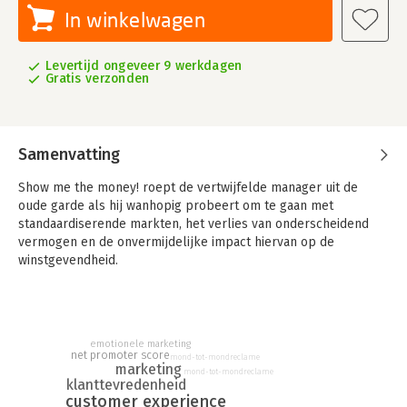
In winkelwagen
Levertijd ongeveer 9 werkdagen
Gratis verzonden
Samenvatting
Show me the money! roept de vertwijfelde manager uit de
oude garde als hij wanhopig probeert om te gaan met
standaardiserende markten, het verlies van onderscheidend
vermogen en de onvermijdelijke impact hiervan op de
winstgevendheid.
Tegelijkertijd glimlacht een nieuwe soort van verlichte
klantgerichte leidinggevenden, wetende dat het antwoord
simpel is. Leg de focus op de klant en niet op de organisatie,
geef de klant uitdagende belevenissen en de rest volgt
emotionele marketing
net promoter score
mond-tot-mondreclame
vanzelf.
marketing
mond-tot-mondreclame
Deze manager begrijpt dat de klantbeleving het volgende
klanttevredenheid
customer experience
slagveld is in het gevecht om het voortbestaan en dat de