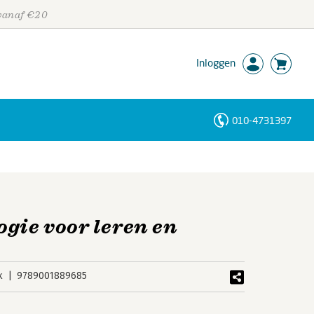
 vanaf €20
Inloggen
010-4731397
Personen
Trefwoorden
ogie voor leren en
k
9789001889685