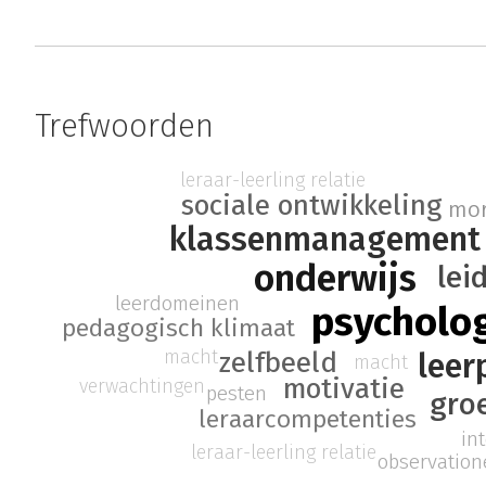
Trefwoorden
leraar-leerling relatie
sociale ontwikkeling
mor
klassenmanagement
onderwijs
lei
leerdomeinen
psycholo
pedagogisch klimaat
macht
leer
zelfbeeld
macht
motivatie
verwachtingen
pesten
gro
leraarcompetenties
in
leraar-leerling relatie
observation