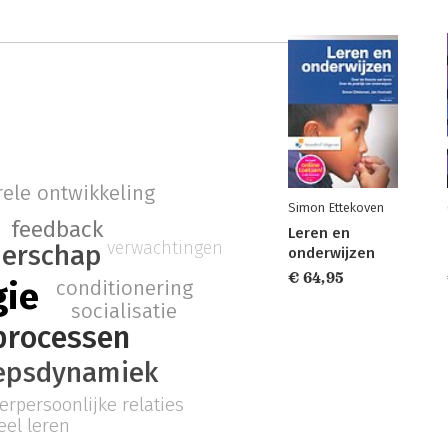
ele ontwikkeling
Simon Ettekoven
feedback
Leren en
verwachtingen
derschap
onderwijzen
€ 64,95
gie
conditionering
socialisatie
processen
epsdynamiek
terpersoonlijke relaties
eel leren