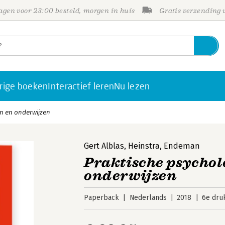
gen voor 23:00 besteld, morgen in huis
Gratis verzending
rige boeken
Interactief leren
Nu lezen
en en onderwijzen
Gert Alblas
,
Heinstra
,
Endeman
Praktische psychol
onderwijzen
Paperback
Nederlands
2018
6e dru