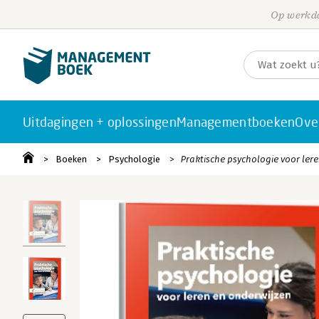
Op werkda
Uitdagingen + oplossingen
Managementboeken
Ove
Boeken
Psychologie
Praktische psychologie voor ler