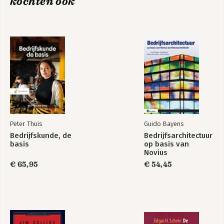
kochten ook
organisaties
sociologie
Bibliography
Inleiding in de
Bedrijfskunde, de
About the authors
psychologie
basis
Index
Illustration acknowledgement
Bekijk alle boeken
Peter Thuis
Guido Bayens
Bedrijfskunde, de
Bedrijfsarchitectuur
basis
op basis van
Gedrag in
Novius
organisaties
Architectuurmethode
€ 65,95
€ 54,45
Bekijk alle boeken