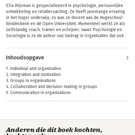
Ella Wijsman is gespecialiseerd in psychologie, persoonlijke 
ontwikkeling en relatiecoaching. Ze heeft jarenlange ervaring 
in het hoger onderwijs, zo was ze docent aan de Hogeschool 
Windesheim en de Open Universiteit. Momenteel werkt ze als 
zelfstandig coach, trainer en schrijver, naast Psychologie en 
Sociologie is ze de auteur van Gedrag in Organisaties dat ook 
door Noordhoff wordt uitgegeven.
Inleiding
Andere boeken door Ella Wijsman
Gedrag in
Inhoudsopgave
groepsdynamica
organisaties
1. Individual and organisation
2. Integration and motivation
3. Groups in organisations
4. Collaboration and decision-making in groups
5. Communication in organisations
6. Power and leadership
7. Organisational structure
8. Organisational culture
9. Decision-making in organisations
10. Stress and conflict
Anderen die dit boek kochten,
11. Organisational change
Gedrag in
Psychologie &