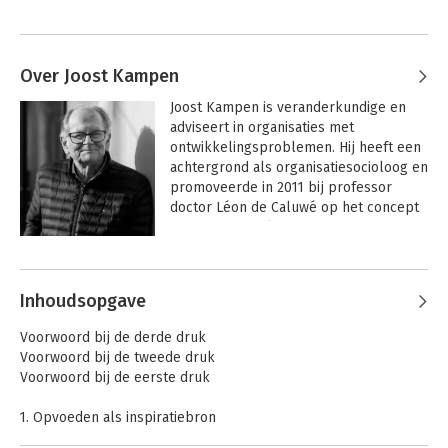
Over Joost Kampen
Joost Kampen is veranderkundige en 
adviseert in organisaties met 
ontwikkelingsproblemen. Hij heeft een 
achtergrond als organisatiesocioloog en 
promoveerde in 2011 bij professor 
doctor Léon de Caluwé op het concept 
van de verwaarloosde organisatie. Hij is 
verbonden aan de Ambachtsschool 
Andere boeken door Joost Kampen
voor Organiseren en Veranderen en de 
Vrije Universiteit en doceert aan de 
Inhoudsopgave
Universiteit Twente, sioo, de Business 
School Nederland en aog School of 
Voorwoord bij de derde druk
Management. Hij publiceert regelmatig, 
Voorwoord bij de tweede druk
ook internationaal, verzorgt een eigen 
Voorwoord bij de eerste druk
leergang en doceert aan de Vrije 
Universiteit, Universiteit Twente, Sioo, 
1. Opvoeden als inspiratiebron
Business School Nederland en AOG 
2. De weerbarstige praktijk van GVB
School of Management. Boeken van zijn 