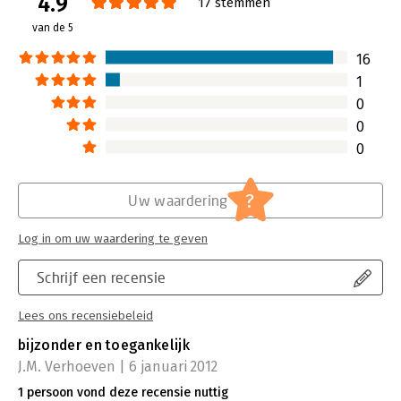
4.9
17 stemmen
van de orthopeda
concludeert dat e
van de 5
'verwaarloosde org
Lees verder
16
1
0
0
0
?
Uw waardering
Log in om uw waardering te geven
Schrijf een recensie
Lees ons recensiebeleid
bijzonder en toegankelijk
J.M. Verhoeven | 6 januari 2012
1 persoon vond deze recensie nuttig