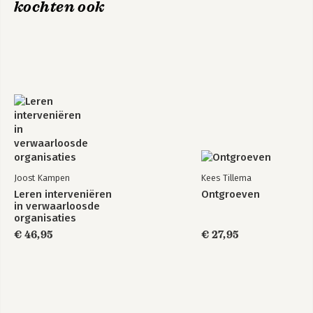
organisaties
kochten ook
Bekijk alle boeken
Joost Kampen
Kees Tillema
Leren interveniëren
Ontgroeven
in verwaarloosde
organisaties
€ 46,95
€ 27,95