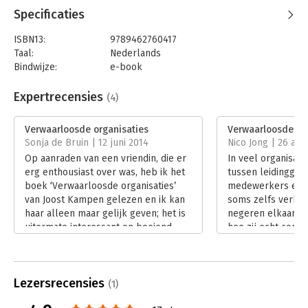
Specificaties
ISBN13:
9789462760417
Taal:
Nederlands
Bindwijze:
e-book
Beveiliging:
watermerk
Bestandsformaat:
epub
Expertrecensies
(4)
Aantal pagina's:
206
Uitgever:
Boom
Verwaarloosde organisaties
Verwaarloosde or
Druk:
3
Sonja de Bruin | 12 juni 2014
Nico Jong | 26 apr
Verschijningsdatum:
26-11-2014
Op aanraden van een vriendin, die er
In veel organisatie
erg enthousiast over was, heb ik het
tussen leidingge
Hoofdrubriek:
Organisatiekunde
boek ‘Verwaarloosde organisaties’
medewerkers erns
van Joost Kampen gelezen en ik kan
soms zelfs verbr
haar alleen maar gelijk geven; het is
negeren elkaar e
uitermate interessant en boeiend
hoe zij echt cont
onderwerp.
Zij maken zich da
Lees verder
over de inhoud va
verschuilen zich a
Lezersrecensies
spelletjes. Joost 
(1)
situaties gaan bek