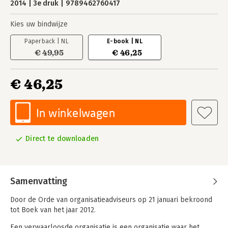
2014
3e druk
9789462760417
Kies uw bindwijze
Paperback | NL
E-book | NL
€ 49,95
€ 46,25
€ 46,25
In winkelwagen
Direct te downloaden
Samenvatting
Door de Orde van organisatieadviseurs op 21 januari bekroond
tot Boek van het jaar 2012.
Een verwaarloosde organisatie is een organisatie waar het