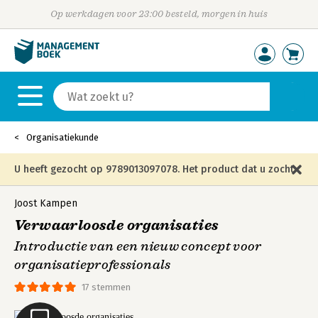
Op werkdagen voor 23:00 besteld, morgen in huis
Organisatiekunde
U heeft gezocht op 9789013097078. Het product dat u zocht
is niet meer in die editie leverbaar en is vervangen door de
Joost Kampen
Verwaarloosde organisaties
onderstaande editie.
Introductie van een nieuw concept voor
organisatieprofessionals
17 stemmen