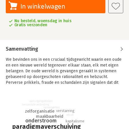
In winkelwagen
Nu besteld, woensdag in huis
Gratis verzonden
Samenvatting
We bevinden ons in een cruciaal tijdsgewricht waarin een oude
en een nieuwe wereld tegenover elkaar staan, elk met eigen
belangen. De oude wereld is gevangen geraakt in systemen
gebaseerd op doorgeschoten rationaliteit en hebzucht.
Perverse prikkels, fraude en schandalen zijn signalen dat dit
systemen in verval zijn.
In de haarvaten van de samenleving is nieuwe vitaliteit en
vooruitgangsdenken
creativiteit zichtbaar. Talloze mensen nemen samen met
horizontale verbinding
samenwerken
gelijkgestemden het heft in eigen handen. Ze zetten
verstarring
zelforganisatie
alternatieve bedrijven, initiatieven, experimenten en projecten
ethiek
maakbaarheid
onderstroom
op, die met elkaar een revolutionaire onderstroom vormen. In
kapitalisme
paradigmaverschuiving
deze nieuwe wereld gelden wezenlijk andere principes, zoals