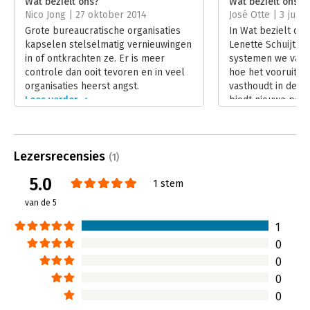
Wat bezielt ons?
Wat bezielt ons?
Nico Jong | 27 oktober 2014
José Otte | 3 juli 
Hoofdrubriek:
Verandermanagement
Grote bureaucratische organisaties
In Wat bezielt on
kapselen stelselmatig vernieuwingen
Lenette Schuijt i
in of ontkrachten ze. Er is meer
systemen we vast l
controle dan ooit tevoren en in veel
hoe het vooruitg
organisaties heerst angst.
vasthoudt in deze 
Lees verder
biedt nieuwe pers
zien hoe ieder va
aan een nieuwe, 
wereld.
Lezersrecensies
Lees verder
(1)
5.0
1 stem
van de 5
1
0
0
0
0