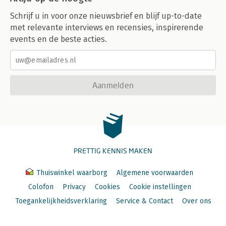
11. Nieuw samenwerken
Schrijf u in voor onze nieuwsbrief en blijf up-to-date
-Inleiding
-Organisch samenwerken
met relevante interviews en recensies, inspirerende
-Afstemming, informatie-uitwisseling en kennisdeling
events en de beste acties.
-Cocreatie en permanente innovatie
-Conclusies
12. Nieuw leiderschap
Aanmelden
-Inleiding
-Nieuwe dynamiek tussen leiders en volgers
-Leiderschap van velen
-Vanuit innerlijke overtuiging
-Verbinden
-Discipline
-Het ego voorbij
PRETTIG KENNIS MAKEN
-Onconventioneel
-Conclusies
Thuiswinkel waarborg
Algemene voorwaarden
Colofon
Privacy
Cookies
Cookie instellingen
13. Transitie: van verstarring naar vitaliteit
-Inleiding
Toegankelijkheidsverklaring
Service & Contact
Over ons
-Onzekerheid
-Cycli van vernieuwing