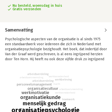
Nu besteld, woensdag in huis
Gratis verzonden
Samenvatting
Psychologische aspecten van de organisatie is al sinds 1975
een standaardwerk voor iedereen die zich in Nederland met
organisatiepsychologie bezighoudt. Het boek, dat indertijd door
Van der Graaf werd geschreven, is al eens ingrijpend herzien
door Ten Horn. Hij heeft nu ook deze vijfde druk zo ingrijpend
bewerkt dat er een totaal nieuw boek ontstaan is.
Hoewel het boek in eerste instantie nog altijd bedoeld is als
arbeidsverdeling
werktevredenheid
studieboek voor het beroepsonderwijs, is het nu meer dan ooit
arbeidsvervreemding
werkbeleving
arbeidsverdeling
tevens geschikt voor anderen die zich willen verdiepen in de
personeelsmanagement
macht
complexiteit van het menselijk handelen in organisaties. Niet
organisatiecultuur
arbeidsvervreemding
werkmotivatie
alles wat in het vakgebied de aandacht heeft, komt aan bod.
werktevredenheid
organisatiekunde
Het doel is eerder een samenhangend overzicht te bieden van
teamwerk
menselijk gedrag
wat voor de dagelijkse praktijk van de lezer van belang is. Het
vakgebied is hierdoor niet strikt omschreven. De organisatie-
organisatiepsychologie