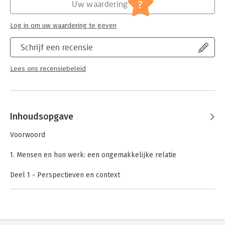
?
Uw waardering
Log in om uw waardering te geven
Schrijf een recensie
Lees ons recensiebeleid
Inhoudsopgave
Voorwoord
1. Mensen en hun werk: een ongemakkelijke relatie
Deel 1 - Perspectieven en context
2. Gezond verstand en wetenschappelijk onderzoek
3. Een terugblik: drie stromingen
4. Organiseren van werk: de nieuwe context