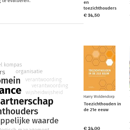
 te evalueren.
en
toezichthouders
€ 34,50
l kompas
organisatie
rs
omein
verantwoording
verantwoording
ance
wijsheid
wijsheid
Harry Woldendorp
partnerschap
Toezichthouden in
hthouders
de 21e eeuw
ppelijke waarde
€ 24,00
ategisch management