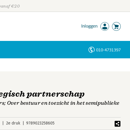
 vanaf €20
Inloggen
010-4731397
Personen
Trefwoorden
tegisch partnerschap
s; Over bestuur en toezicht in het semipublieke
2
2e druk
9789023258605