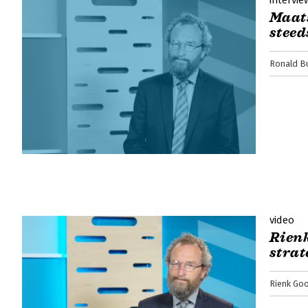
intervie
Maat
steed
Ronald B
video
Rienk
stra
Rienk Goo