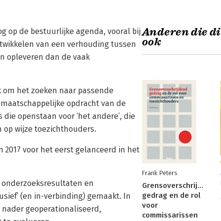
Anderen die di
 op de bestuurlijke agenda, vooral bij
ook
ontwikkelen van een verhouding tussen
kan opleveren dan de vaak
ook om het zoeken naar passende
 maatschappelijke opdracht van de
 die openstaan voor ‘het andere’, die
op wijze toezichthouders.
n 2017 voor het eerst gelanceerd in het
Frank Peters
e onderzoeksresultaten en
Grensoverschrijdend
gedrag en de rol
sief’ (en in-verbinding) gemaakt. In
voor
 nader geoperationaliseerd,
commissarissen