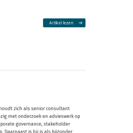
Artikel lezen
) houdt zich als senior consultant 
ezig met onderzoek en advieswerk op 
rporate governance, stakeholder 
arnaast is hij is als bijzonder 