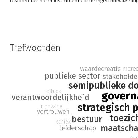
resulterend in een instrument om de eigen ontwikkeling
Trefwoorden
waardecreatie
moree
publieke sector
stakeholde
semipublieke d
ethiek
govern
verantwoordelijkheid
strategisch 
innovatie
vertrouwen
toezic
bestuur
ethiek
maatscha
leiderschap
str