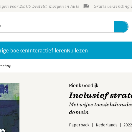
gen voor 23:00 besteld, morgen in huis
Gratis verzending
rige boeken
Interactief leren
Nu lezen
erschap
Rienk Goodijk
Inclusief stra
Met wijze toezichthouder
domein
Paperback
Nederlands
202