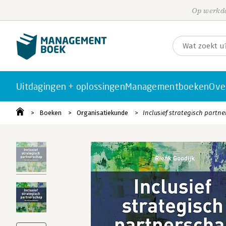
Op werkda
Uitdagingen + oplossingen
Managementboeken
Ove
Boeken
Organisatiekunde
Inclusief strategisch partn