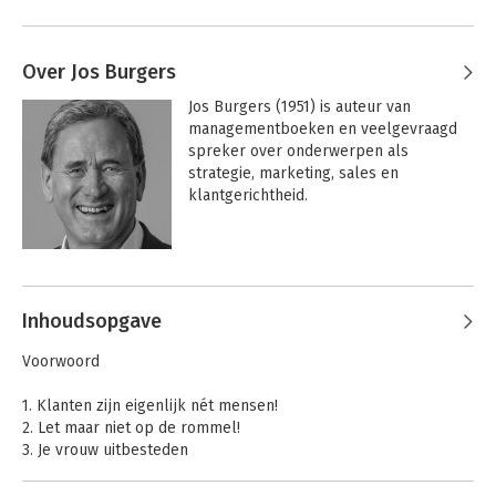
Over Jos Burgers
Jos Burgers (1951) is auteur van 
managementboeken en veelgevraagd 
spreker over onderwerpen als

strategie, marketing, sales en 
klantgerichtheid.

Na een universitaire studie 
Bedrijfseconomie met als specialisatie 
Andere boeken door Jos Burgers
Marketing Management was Jos ruim 
tien jaar hogeschooldocent marketing. 
Inhoudsopgave
Na die periode adviseerde hij 
gedurende een tiental jaren 
Voorwoord
organisaties van uiteenlopende aard en 
omvang op het terrein van strategie, 
1. Klanten zijn eigenlijk nét mensen!
marketing en klantgerichtheid.

2. Let maar niet op de rommel!
3. Je vrouw uitbesteden
Tegenwoordig richt Jos zich volledig op 
4. Zonder klanten liep het hier als een trein
het schrijven van boeken en het geven 
5. Een stukje betrouwbaarheid