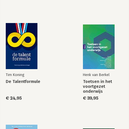
28. Het einde van het stenen tijdperk
29. Is uw achterdeur op slot?
30. Gegarandeerd PowerPoint-vrij!
31. Voetballen zonder doel
32. Succes verzekerd?
33. Wij leveren al jaren shit!
Over de auteur
Verantwoording
Tim Koning
Henk van Berkel
De Talentformule
Toetsen in het
voortgezet
onderwijs
€ 24,95
€ 39,95