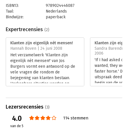
ISBN13:
9789024446087
Taal:
Nederlands
Bindwijze:
paperback
Aantal pagina's:
116
Uitgever:
Boom
Expertrecensies
(2)
Druk:
1
Verschijningsdatum:
15-7-2021
Klanten zijn eigenlijk nét mensen!
Klanten zijn eigen
Hannah Boven | 24 juni 2008
Sandra Barendrech
Hoofdrubriek:
Marketing
2006
Het verzamelwerk 'Klanten zijn
'If I had asked c
eigenlijk nét mensen!' van Jos
wanted, they wou
Burgers vormt een antwoord op de
faster horse.' De
vele vragen die rondom de
uitspraak deed He
bejegening van klanten bestaan.
begin van de vori
Herkenbare situaties worden op
nu van stal gehaa
komische en eenvoudige wijze
in zijn boekje 'Kla
beschreven en de lessen worden per
nét mensen!'
column keurig in een drietal eye-
Lees verder
Lezersrecensies
openers opgesomd.
(3)
Lees verder
4.0
114 stemmen
van de 5