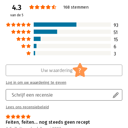
Lees verder
in business management. Jim Collins
4.3
168 stemmen
introduceerde dit begrip al in 2001 in
dit boek Good to Great.
van de 5
Lees verder
93
51
15
6
3
?
Uw waardering
Log in om uw waardering te geven
Schrijf een recensie
Lees ons recensiebeleid
Feiten, feiten... nog steeds geen recept