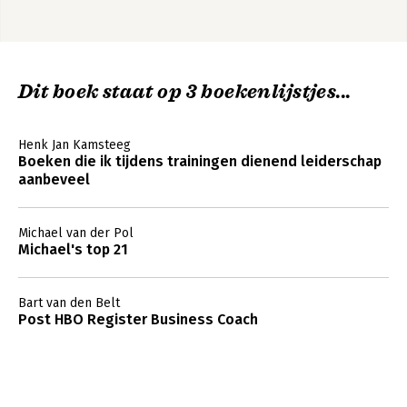
1C. 'Niet volhouders' uit de controlegroep
1D. Onderzoeksstappen
2A. Analyses van interne versus externe ceo's
5A. Bedrijfstakgerichte analyse en rangorde
8A. Valstrikgedrag van de bedrijven uit de controlegroep
Dit boek staat op 3 boekenlijstjes...
8B. Samenvatting analyse verwerven en afstoten van
bedrijfseenheden
Henk Jan Kamsteeg
Noten
Boeken die ik tijdens trainingen dienend leiderschap
Register
aanbeveel
Michael van der Pol
Michael's top 21
Bart van den Belt
Post HBO Register Business Coach