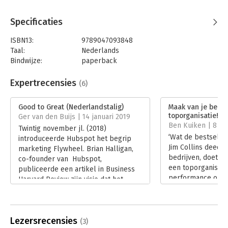
u het best, waar gelooft u het meest in en wat is cruciaal voor
uw economisch voortbestaan?
5. Ze zorgen voor een gedisciplineerde organisatiecultuur.
Specificaties
6. Ze hechten groot belang aan technologie, maar zijn daarin
ISBN13:
9789047093848
selectief.
Taal:
Nederlands
7. Ze werken gestaag en volhardend, zonder revolutionaire
Bindwijze:
paperback
doorbraken.
Aantal pagina's:
284
Uitgever:
Business Contact
Expertrecensies
(6)
Druk:
26
Verschijningsdatum:
15-1-2016
Good to Great (Nederlandstalig)
Maak van je bedri
toporganisatie!
Ger van den Buijs | 14 januari 2019
Hoofdrubriek:
Organisatiekunde
Ben Kuiken | 8 jul
Twintig november jl. (2018)
Jongbloed:
Ondernemingsrecht
‘Wat de bestselle
introduceerde Hubspot het begrip
Jim Collins deed 
marketing Flywheel. Brian Halligan,
bedrijven, doet Ma
co-founder van Hubspot,
een toporganisatie
publiceerde een artikel in Business
performance organ
Harvard Review zijn visie dat het
dergelijke claim o
marketing Flywheel de populaire
boek durft te zet
marketing funnel gaat verdringen.
verwachtingen. K
Een goede reden om terug te grijpen
die ook waarmake
Lezersrecensies
op de bron van het begrip Flywheel
(3)