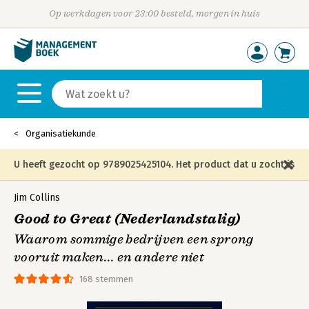
Op werkdagen voor 23:00 besteld, morgen in huis
Organisatiekunde
U heeft gezocht op 9789025425104. Het product dat u zocht is
niet meer in die editie leverbaar en is vervangen door de
Jim Collins
Good to Great (Nederlandstalig)
onderstaande editie.
Waarom sommige bedrijven een sprong
vooruit maken... en andere niet
168 stemmen