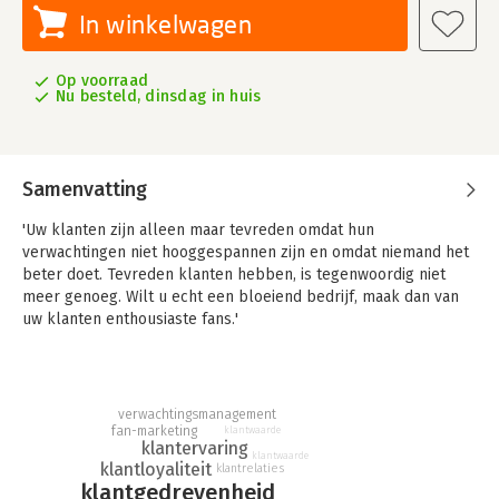
In winkelwagen
Op voorraad
Nu besteld, dinsdag in huis
Samenvatting
'Uw klanten zijn alleen maar tevreden omdat hun
verwachtingen niet hooggespannen zijn en omdat niemand het
beter doet. Tevreden klanten hebben, is tegenwoordig niet
meer genoeg. Wilt u echt een bloeiend bedrijf, maak dan van
uw klanten enthousiaste fans.'
Dit is in het kort het advies dat de nieuwe districtsmanager in
'Maak een fan van uw klant' op zijn eerste werkdag te horen
krijgt. Zijn verhaal wordt in de van Ken Blanchard bekende
verwachtingsmanagement
enerverende parabelvorm verteld. Ken Blanchard en Sheldon
fan-marketing
klantwaarde
Bowles geven eenvoudige, maar doeltreffende adviezen hoe u
klantervaring
klantwaarde
een visie kunt ontwikkelen, hoe u leert wat de klant precies wil
klantloyaliteit
klantrelaties
klantgedrevenheid
en hoe u effectieve regels kunt instellen zodat het programma