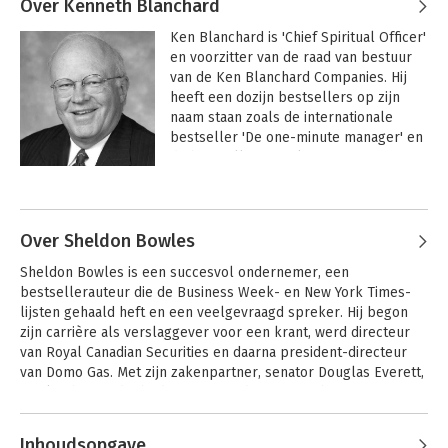
Over Kenneth Blanchard
Ken Blanchard is 'Chief Spiritual Officer' 
en voorzitter van de raad van bestuur 
van de Ken Blanchard Companies. Hij 
heeft een dozijn bestsellers op zijn 
naam staan zoals de internationale 
bestseller 'De one-minute manager' en 
de bestsellers 'Maak een fan van uw 
klant' en 'Gung Ho!'. In totaal zijn er 
Andere boeken door Kenneth
ruim twaalf miljoen exemplaren 
Blanchard
verkocht in meer dan vijfentwintig talen. 
Hij is getrouwd, heeft twee kinderen en 
Over Sheldon Bowles
woont in San Diego, Californië.
Sheldon Bowles is een succesvol ondernemer, een 
bestsellerauteur die de Business Week- en New York Times-
lijsten gehaald heft en een veelgevraagd spreker. Hij begon 
zijn carrière als verslaggever voor een krant, werd directeur 
van Royal Canadian Securities en daarna president-directeur 
van Domo Gas. Met zijn zakenpartner, senator Douglas Everett, 
maakte hij van dat bedrijf een van de grootste benzine 
distribuerende bedrijven. Terwijl de concurrenten allemaal op 
Andere boeken door Sheldon Bowles
zelfbediening overgingen, introduceerde Domo de succesvolle 
Inhoudsopgave