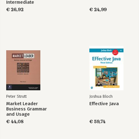
Intermediate
Practice File &
€ 26,92
€ 24,99
Practice File CD
Pack
Peter Strutt
Joshua Bloch
Market Leader
Effective Java
Business Grammar
and Usage
€ 44,08
€ 59,74