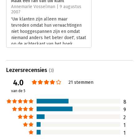
Maak een fan van uw klant
Annemarie Vosselman | 9 augustus
Hoofdrubriek:
Marketing
2007
Serie:
Business Bibliotheek
'Uw klanten zijn alleen maar
tevreden omdat hun verwachtingen
niet hooggespannen zijn en omdat
niemand anders het beter doet', staat
op de achterkant van het boek.
Lees verder
Lezersrecensies
(3)
4.0
21 stemmen
van de 5
8
9
2
1
1