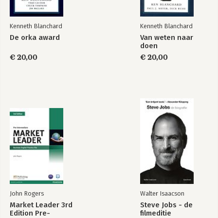
Bekijk alle boeken
Kenneth Blanchard
Kenneth Blanchard
De orka award
Van weten naar
Gung Ho!
Raving Fans!
doen
€ 20,00
€ 20,00
Bekijk alle boeken
John Rogers
Walter Isaacson
Market Leader 3rd
Steve Jobs - de
Edition Pre-
filmeditie