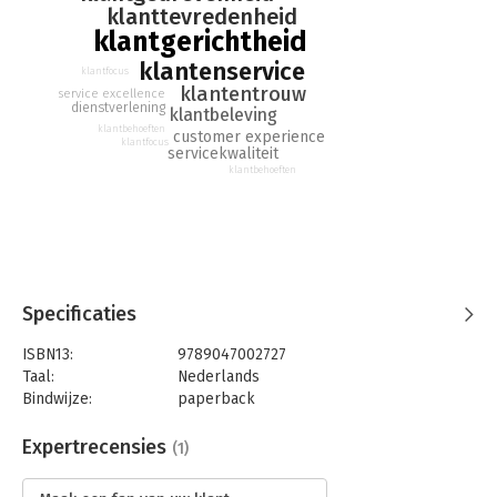
klanttevredenheid
om van klanten enthousiaste fans te maken een blijvend
klantgerichtheid
succes wordt.
klantenservice
klantfocus
klantentrouw
service excellence
dienstverlening
klantbeleving
klantbehoeften
customer experience
klantfocus
servicekwaliteit
klantbehoeften
Specificaties
ISBN13:
9789047002727
Taal:
Nederlands
Bindwijze:
paperback
Aantal pagina's:
150
Uitgever:
Business Contact
Expertrecensies
(1)
Druk:
9
Verschijningsdatum:
4-2-2017