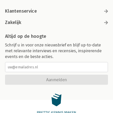
Begrippenlijst
Lees meer over Scrum
Auteurs
Klantenservice
Dankwoord
Zakelijk
Altijd op de hoogte
Schrijf u in voor onze nieuwsbrief en blijf up-to-date
met relevante interviews en recensies, inspirerende
events en de beste acties.
Aanmelden
PRETTIG KENNIS MAKEN