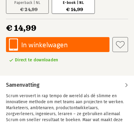
Paperback | NL
E-book | NL
€ 24,99
€ 14,99
€ 14,99
In winkelwagen
Direct te downloaden
Samenvatting
Scrum verovert in rap tempo de wereld als dé slimme en
innovatieve methode om met teams aan projecten te werken.
Marketeers, ambtenaren, productontwikkelaars,
zorgverleners, ingenieurs, leraren – ze gebruiken allemaal
Scrum om sneller resultaat te boeken. Maar wat maakt deze
eigenlijk verrassend simpele aanpak zo aantrekkelijk? Scrum
in actie legt precies uit hoe Scrum werkt en geeft antwoord op