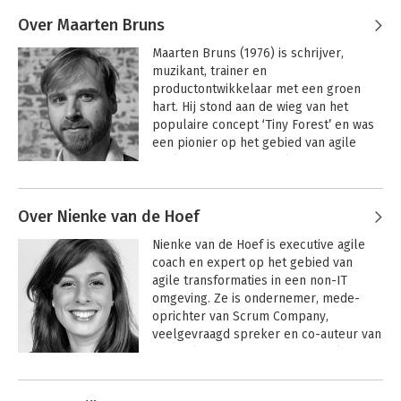
Bruggink
Scrum in actie
Over Maarten Bruns
Maarten Bruns (1976) is schrijver, 
muzikant, trainer en 
Bekijk alle boeken
productontwikkelaar met een groen 
hart. Hij stond aan de wieg van het 
populaire concept ‘Tiny Forest’ en was 
een pionier op het gebied van agile 
werken en professionele 
leergemeenschappen. Daarnaast 
Andere boeken door Maarten Bruns
schrijft hij spannende jeugdboeken, om 
Over Nienke van de Hoef
jongeren weer aan het lezen te krijgen. 
Hij ontving een Jonge Jury nominatie 
Scrum in actie
Activerende
Nienke van de Hoef is executive agile 
voor zijn boek ‘Dertiendagh’ dat hij 
werkvormen voor
coach en expert op het gebied van 
bètadocenten
samen schreef met YA-hit-vertaalster 
agile transformaties in een non-IT 
Maria Postema, en een zilveren Effie-
omgeving. Ze is ondernemer, mede-
award voor Tiny Forest.
oprichter van Scrum Company, 
veelgevraagd spreker en co-auteur van 
de boeken Scrum in actie en Agile HR. 

Andere boeken door Nienke van de
Nienke gelooft dat wendbaarheid de 