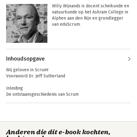
Management. Daarnaast ontwikkelt hij 
Scrum in actie
Willy Wijnands is docent scheikunde en 
nieuwe agile concepten en adviseert en 
natuurkunde op het Ashram College in 
coacht hij teams en organisaties op hun 
Alphen aan den Rijn en grondlegger 
weg naar wendbaarheid. Gidion is co-
van eduScrum.
auteur van de boeken Scrum in actie en 
Bekijk alle boeken
Agile HR.
Andere boeken door Willy
Wijnands
Inhoudsopgave
Scrum in actie
Wij geloven in Scrum!
Voorwoord Dr. Jeff Sutherland
Inleiding
De ontstaansgeschiedenis van Scrum
Bekijk alle boeken
Scrum voor alle markten en sectoren
De basis
Test: Heb ik Scrum nodig?
1. Hoe werkt Scrum
Anderen die dit e-book kochten,
Wat is Scrum?
Scrum in actie