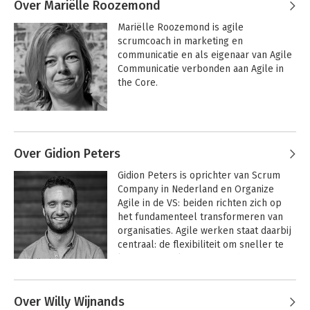
Hoef
Over Mariëlle Roozemond
sleutel is tot succesvolle duurzame 
organisaties met tevreden klanten en 
Scrum in actie
Maak het af
Mariëlle Roozemond is agile 
blije medewerkers. Nienke adviseert en 
scrumcoach in marketing en 
coacht management- en directieteams 
communicatie en als eigenaar van Agile 
in het bedrijfsleven en de non-
Communicatie verbonden aan Agile in 
profitsector in hun rol bij agile 
the Core.
transformaties.
Starten met een
Professionele
LeerGemeenschap
Andere boeken door Mariëlle
Roozemond
Over Gidion Peters
Gidion Peters is oprichter van Scrum 
Scrum in actie
Bekijk alle boeken
Company in Nederland en Organize 
Agile in de VS: beiden richten zich op 
het fundamenteel transformeren van 
Minibos in je tuin
Starten met een
organisaties. Agile werken staat daarbij 
Professionele
Bekijk alle boeken
centraal: de flexibiliteit om sneller te 
LeerGemeenschap
kunnen inspelen op verandering. 

Andere boeken door Gidion Peters
Hij is gespecialiseerd in Agile Marketing, 
Over Willy Wijnands
Agile HR en Agile Portfolio 
Bekijk alle boeken