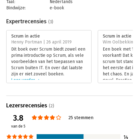
Taal:
Nederlands
Bindwijze:
e-book
Beveiliging:
watermerk
Bestandsformaat:
epub
Expertrecensies
(3)
Aantal pagina's:
135
Uitgever:
Business Contact
Scrum in actie
Scrum in actie
Druk:
1
Henny Portman | 26 april 2019
Wim Oolbekkink |
Verschijningsdatum:
8-6-2015
Dit boek over Scrum biedt zowel een
Een boek met 10 
prima introductie op Scrum, als vele
voorkant! Dat kan
Hoofdrubriek:
Projectmanagement
voorbeelden van het toepassen van
scrum tot stand z
Scrum buiten IT. En over dat laatste
het eerste dat ik 
zijn er niet zoveel boeken.
het chaos. En ja ho
Lees verder
geval. Practice w
stand is 1-0 voor 
Lees verder
Lezersrecensies
(2)
3.8
25 stemmen
van de 5
14