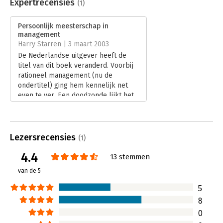
Uitgever:
Boom
Expertrecensies
(1)
Druk:
1
Verschijningsdatum:
21-1-2011
Persoonlijk meesterschap in
management
Hoofdrubriek:
Leiderschap
Harry Starren | 3 maart 2003
De Nederlandse uitgever heeft de
titel van dit boek veranderd. Voorbij
rationeel management (nu de
ondertitel) ging hem kennelijk net
even te ver. Een doodzonde lijkt het
me niet, want 'persoonlijk
meesterschap' staat hoe dan ook
centraal. Dat meesterschap bestaat
uit het vermogen om te gaan met
Lezersrecensies
(1)
paradoxen door te balanceren tussen
4.4
de tegenstrijdige ­ altijd tegenstrijdige
13 stemmen
­ eisen waaraan het management en
van de 5
de organisatie moeten voldoen.
Lees verder
5
8
0