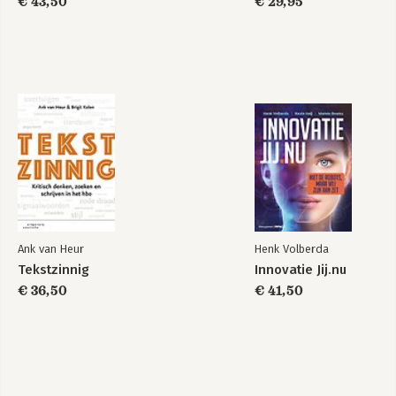
€ 43,50
€ 29,95
Bekijk alle boeken
Ank van Heur
Henk Volberda
Tekstzinnig
Innovatie Jij.nu
€ 36,50
€ 41,50