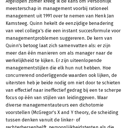
Afgelopen zomer kreeg ik de kans om Persoonlijk
meesterschap in management voorbij rationeel
management uit 1991 over te nemen van Henk Jan
Kamsteeg. Quinn hekelt de eenzijdige benadering
van veel collega's die een instant succesformule voor
managementproblemen suggereren. De kern van
Quinn's betoog laat zich samenvatten als: er zijn
meer dan één manieren om als manager naar de
werkelijkheid te kijken. Er zijn uiteenlopende
managementstijlen die elk hun nut hebben. Hoe
concurrerend onderliggende waarden ook lijken, de
uitersten heb je beide nodig om niet door te schieten
van effectief naar ineffectief gedrag bij een te scherpe
focus op één van stijlen van leidinggeven. Waar
diverse managementauteurs een dichotomie
voorstellen (McGregor's X and Y theory, de scheiding
tussen denken vanuit de linker- of
rechterhersenhelft, persoonlijkheidstesten als die