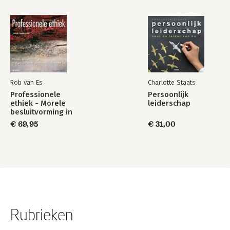
Rob van Es
Charlotte Staats
Professionele
Persoonlijk
ethiek - Morele
leiderschap
besluitvorming in
organisaties en
€ 69,95
€ 31,00
professies
Rubrieken