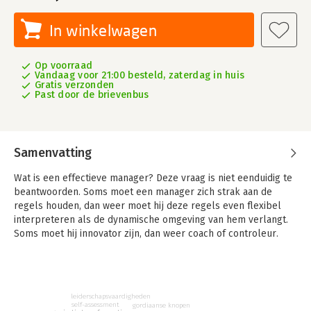
In winkelwagen
Op voorraad
Vandaag voor 21:00 besteld, zaterdag in huis
Gratis verzonden
Past door de brievenbus
Samenvatting
Wat is een effectieve manager? Deze vraag is niet eenduidig te
beantwoorden. Soms moet een manager zich strak aan de
regels houden, dan weer moet hij deze regels even flexibel
interpreteren als de dynamische omgeving van hem verlangt.
Soms moet hij innovator zijn, dan weer coach of controleur.
In 'Persoonlijk meesterschap in management' legt Robert
Quinn uit hoe leiders deze paradoxen kunnen begrijpen en de
overdreven rationele, lineaire manier van denken achter zich
moeten laten op open te staan voor nieuwe vormen van
leiderschapsvaardigheden
leiderschap. Hij ontvouwt daarvoor het concurrerende-
self-assessment
gordiaanse knopen