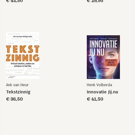
€ 43,50
€ 29,95
Bekijk alle boeken
Ank van Heur
Henk Volberda
Tekstzinnig
Innovatie Jij.nu
€ 36,50
€ 41,50