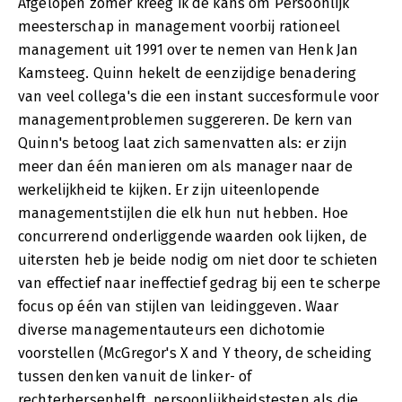
Afgelopen zomer kreeg ik de kans om Persoonlijk
meesterschap in management voorbij rationeel
management uit 1991 over te nemen van Henk Jan
Kamsteeg. Quinn hekelt de eenzijdige benadering
van veel collega's die een instant succesformule voor
managementproblemen suggereren. De kern van
Quinn's betoog laat zich samenvatten als: er zijn
meer dan één manieren om als manager naar de
werkelijkheid te kijken. Er zijn uiteenlopende
managementstijlen die elk hun nut hebben. Hoe
concurrerend onderliggende waarden ook lijken, de
uitersten heb je beide nodig om niet door te schieten
van effectief naar ineffectief gedrag bij een te scherpe
focus op één van stijlen van leidinggeven. Waar
diverse managementauteurs een dichotomie
voorstellen (McGregor's X and Y theory, de scheiding
tussen denken vanuit de linker- of
rechterhersenhelft, persoonlijkheidstesten als die