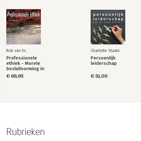
Rob van Es
Charlotte Staats
Professionele
Persoonlijk
ethiek - Morele
leiderschap
besluitvorming in
organisaties en
€ 69,95
€ 31,00
professies
Rubrieken