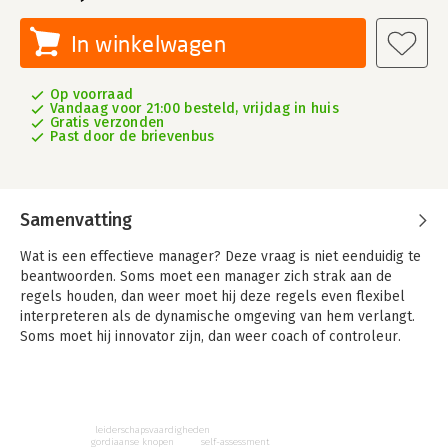
In winkelwagen
Op voorraad
Vandaag voor 21:00 besteld, vrijdag in huis
Gratis verzonden
Past door de brievenbus
Samenvatting
Wat is een effectieve manager? Deze vraag is niet eenduidig te
beantwoorden. Soms moet een manager zich strak aan de
regels houden, dan weer moet hij deze regels even flexibel
interpreteren als de dynamische omgeving van hem verlangt.
Soms moet hij innovator zijn, dan weer coach of controleur.
In 'Persoonlijk meesterschap in management' legt Robert
Quinn uit hoe leiders deze paradoxen kunnen begrijpen en de
overdreven rationele, lineaire manier van denken achter zich
moeten laten op open te staan voor nieuwe vormen van
leiderschapsvaardigheden
leiderschap. Hij ontvouwt daarvoor het concurrerende-
self-assessment
gordiaanse knopen