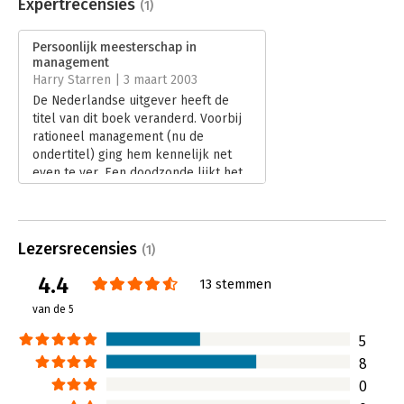
Uitgever:
Boom
Expertrecensies
(1)
Druk:
1
Verschijningsdatum:
21-1-2011
Persoonlijk meesterschap in
management
Hoofdrubriek:
Leiderschap
Harry Starren | 3 maart 2003
De Nederlandse uitgever heeft de
titel van dit boek veranderd. Voorbij
rationeel management (nu de
ondertitel) ging hem kennelijk net
even te ver. Een doodzonde lijkt het
me niet, want 'persoonlijk
meesterschap' staat hoe dan ook
centraal. Dat meesterschap bestaat
uit het vermogen om te gaan met
Lezersrecensies
(1)
paradoxen door te balanceren tussen
4.4
de tegenstrijdige ­ altijd tegenstrijdige
13 stemmen
­ eisen waaraan het management en
van de 5
de organisatie moeten voldoen.
Lees verder
5
8
0