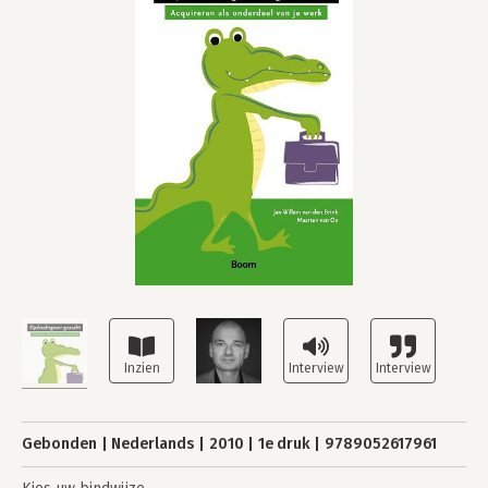
Gebonden
Nederlands
2010
1e druk
9789052617961