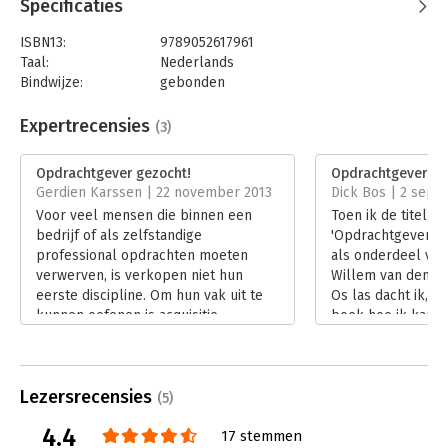
Specificaties
ISBN13:
9789052617961
Taal:
Nederlands
Bindwijze:
gebonden
Aantal pagina's:
166
Uitgever:
Boom
Expertrecensies
(3)
Druk:
1
Verschijningsdatum:
21-9-2010
Opdrachtgever gezocht!
Opdrachtgever ge
Gerdien Karssen | 22 november 2013
Dick Bos | 2 sept
Hoofdrubriek:
Reclame en verkoop
Voor veel mensen die binnen een
Toen ik de titel v
bedrijf of als zelfstandige
'Opdrachtgever ge
professional opdrachten moeten
als onderdeel van 
verwerven, is verkopen niet hun
Willem van den Br
eerste discipline. Om hun vak uit te
Os las dacht ik, 'Y
kunnen oefenen is acquisitie
boek hoe ik kan l
noodzakelijk, maar ze voelen zich
opdrachtgevers bi
hier vaak ongemakkelijk bij. In het
is echter vooral e
vlot lezende boek 'Opdrachtgever
inzien hoe het kan
Lezersrecensies
gezocht' geven Jan Willem van den
aan jou om er wat
(5)
Brink en Maarten van Os veel
vond het leerzaam
4.4
17 stemmen
praktische tips om bij nieuwe
om te lezen.