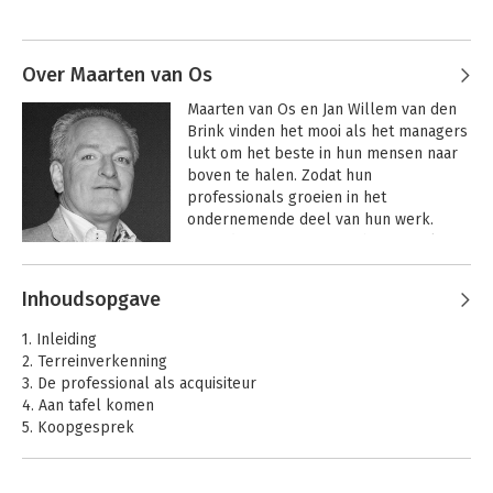
met opdrachtgevers en collega’s, en de 
Andere boeken door Jan Willem
beste en leukste opdrachten.

van den Brink
De afgelopen jaren mochten ze samen 
Over Maarten van Os
met hun collega’s van Dreamfactory 
Maarten van Os en Jan Willem van den 
duizenden inhoudelijk sterke 
Brink vinden het mooi als het managers 
professionals en hun leiders helpen bij 
lukt om het beste in hun mensen naar 
het vinden en tevreden houden van 
boven te halen. Zodat hun 
opdrachtgevers.
professionals groeien in het 
ondernemende deel van hun werk. 
Want dat zorgt voor nog betere relaties 
met opdrachtgevers en collega’s, en de 
Andere boeken door Maarten van
beste en leukste opdrachten.

Inhoudsopgave
Os
De afgelopen jaren mochten ze samen 
Opdrachtgever
Collega gezocht
1. Inleiding
gezocht
met hun collega’s van Dreamfactory 
2. Terreinverkenning
duizenden inhoudelijk sterke 
3. De professional als acquisiteur
professionals en hun leiders helpen bij 
4. Aan tafel komen
het vinden en tevreden houden van 
5. Koopgesprek
opdrachtgevers.
6. Offertefase
7. Gereedschapskist