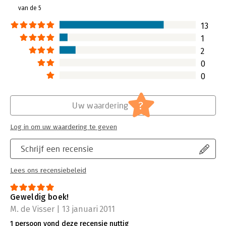
potentiële klanten aan tafel te
Lees verder
van de 5
komen en op een voor alle partijen
prettige manier een koopgesprek te
13
voeren.
1
Lees verder
2
0
0
?
Uw waardering
Log in om uw waardering te geven
Schrijf een recensie
Lees ons recensiebeleid
Geweldig boek!
M. de Visser | 13 januari 2011
1 persoon vond deze recensie nuttig