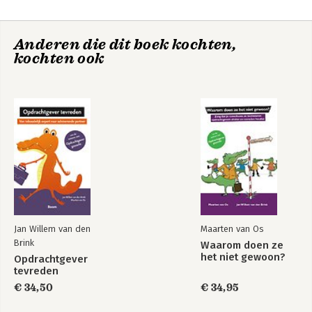
Bijlagen
Register
Anderen die dit boek kochten,
kochten ook
Opdrachtgever
Collega gezocht
gezocht
Opdrachtgever
Waarom doen ze
gezocht
het niet gewoon?
Bekijk alle boeken
Jan Willem van den
Maarten van Os
Brink
Waarom doen ze
het niet gewoon?
Opdrachtgever
tevreden
Opdrachtgever
Waarom doen ze
€ 34,50
€ 34,95
gezocht
het niet gewoon?