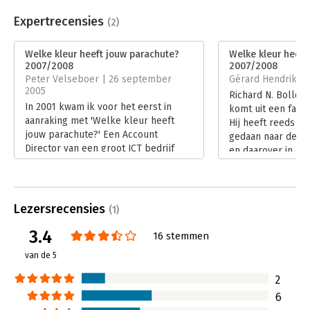
Aantal pagina's:
320
Uitgever:
Uitgeverij Nieuwezijds
Expertrecensies
(2)
Druk:
1
Verschijningsdatum:
30-8-2021
Welke kleur heeft jouw parachute?
Welke kleur heeft
2007/2008
2007/2008
Hoofdrubriek:
Werk en loopbaan
Peter Velseboer | 26 september
Gérard Hendriks | 
2005
Richard N. Bolles 
In 2001 kwam ik voor het eerst in
komt uit een famil
aanraking met 'Welke kleur heeft
Hij heeft reeds i
jouw parachute?' Een Account
gedaan naar de 'ba
Director van een groot ICT bedrijf
en daarover in ei
sprak er lyrisch over en gaf aan dat
boek uitgegeven: 
dit een 'levensveranderend' boek
Parachute?' Deze p
voor hem was. Inmiddels is hij hoofd
jaar uitgegroeid t
van een basisschool en gelukkig.
verkochte boek o
Lezersrecensies
(1)
Lees verder
ter wereld: er zij
3.4
exemplaren van ve
16 stemmen
tientallen landen
van de 5
boek is geschrev
werkzoekers en ca
2
Lees verder
6