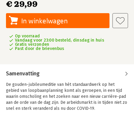
€ 29,99
In winkelwagen
Op voorraad
Vandaag voor 23:00 besteld, dinsdag in huis
Gratis verzonden
Past door de brievenbus
Samenvatting
De gouden-jubileumeditie van hét standaardwerk op het
gebied van loopbaanplanning komt als geroepen, in een tijd
waarin omscholing en het zoeken naar een nieuw carrière-pad
aan de orde van de dag zijn. De arbeidsmarkt is in tijden niet zo
snel en sterk veranderd als nu door COVID-19.
Van dit meest succesvolle en complete banenboek ter wereld
zijn internationaal ruim meer dan 10 miljoen exemplaren
verkocht. Het biedt werkzoekers en carrièreplanners