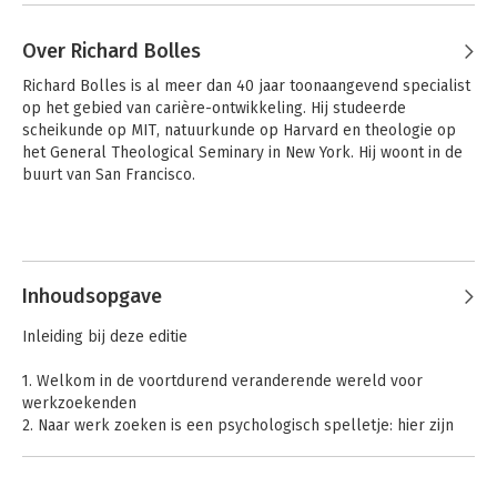
Over Richard Bolles
Richard Bolles is al meer dan 40 jaar toonaangevend specialist 
op het gebied van carière-ontwikkeling. Hij studeerde 
scheikunde op MIT, natuurkunde op Harvard en theologie op 
het General Theological Seminary in New York. Hij woont in de 
buurt van San Francisco.
Inhoudsopgave
Inleiding bij deze editie
1. Welkom in de voortdurend veranderende wereld voor
werkzoekenden
2. Naar werk zoeken is een psychologisch spelletje: hier zijn
tien manieren om te winnen.
3. Hoe ga je om met uitdagingen die je bij je zoektocht naar
werk tegenkomt?