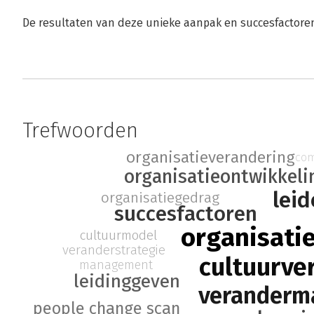
De resultaten van deze unieke aanpak en succesfactoren
Trefwoorden
organisatieverandering
com
organisatieontwikkeli
lei
organisatiegedrag
succesfactoren
organisati
cultuurmodel
veranderstrategie
cultuurve
management
leidinggeven
veranderm
people change scan