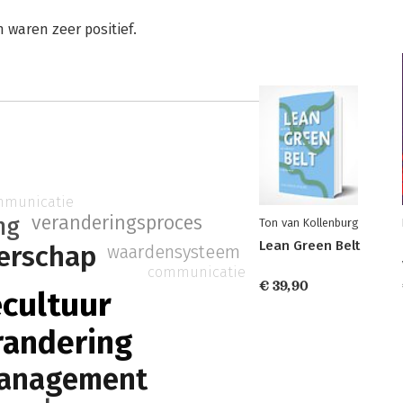
 waren zeer positief.
municatie
veranderingsproces
ng
Ton van Kollenburg
Lean Green Belt
derschap
waardensysteem
communicatie
€ 39,90
ecultuur
randering
anagement