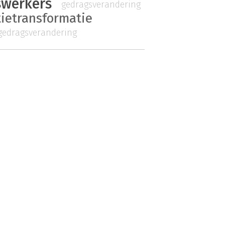
swerkers
gedragsverandering
tietransformatie
gedragsverandering