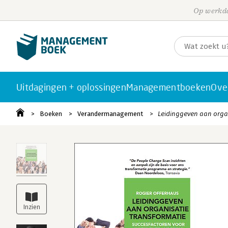
Op werkda
Uitdagingen + oplossingen
Managementboeken
Ove
Boeken
Verandermanagement
Leidinggeven aan orga