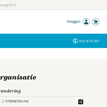
 vanaf €20
Inloggen
010-4731397
Personen
Trefwoorden
rganisatie
randering
k
9789081184748