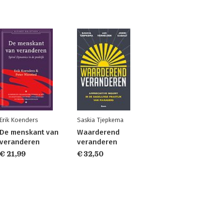
Erik Koenders
Saskia Tjepkema
De menskant van
Waarderend
veranderen
veranderen
€ 21,99
€ 32,50