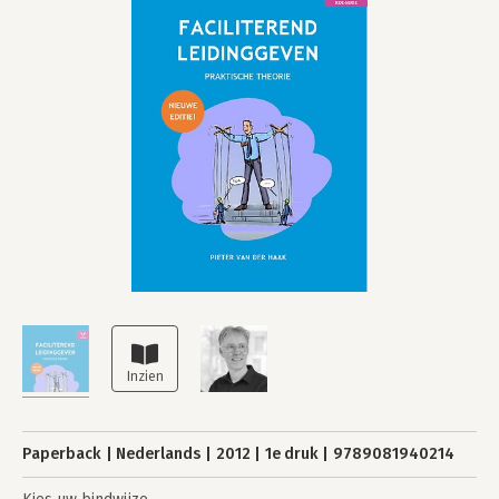
Paperback
Nederlands
2012
1e druk
9789081940214