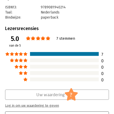
ISBN13:
9789081940214
Taal:
Nederlands
Bindwijze:
paperback
Aantal pagina's:
35
Uitgever:
P&A Talentontwikkeling
Lezersrecensies
Druk:
1
5.0
Verschijningsdatum:
28-8-2012
7 stemmen
van de 5
Hoofdrubriek:
Algemeen management
7
0
0
0
0
?
Uw waardering
Log in om uw waardering te geven