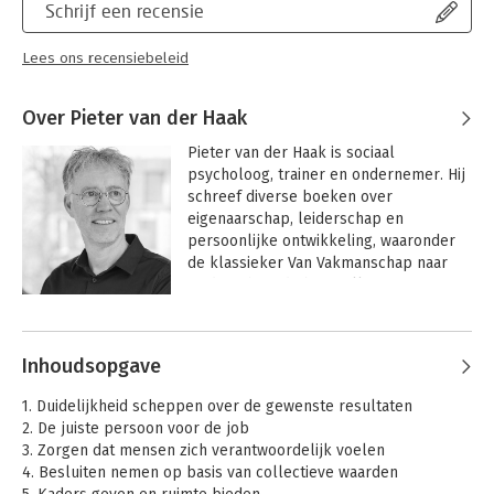
Schrijf een recensie
Lees ons recensiebeleid
Over Pieter van der Haak
Pieter van der Haak is sociaal 
psycholoog, trainer en ondernemer. Hij 
schreef diverse boeken over 
eigenaarschap, leiderschap en 
persoonlijke ontwikkeling, waaronder 
de klassieker Van Vakmanschap naar 
Leiderschap, de bestseller over 
eigenaarschap Wie zorgt dat het goed 
Andere boeken door Pieter van der
komt? en de toegankelijke boeken 
Haak
Groeimindset en Faciliterend 
Inhoudsopgave
Leidinggeven.

1. Duidelijkheid scheppen over de gewenste resultaten
Pieter is eigenaar van Jump Serious 
2. De juiste persoon voor de job
Games en oprichter van P&A 
3. Zorgen dat mensen zich verantwoordelijk voelen
Talentontwikkeling. Sinds enkele jaren 
4. Besluiten nemen op basis van collectieve waarden
is hij vooral actief als spreker, auteur 