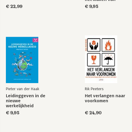
Wie zorgt dat het
Een Goed Gesprek!
resultaatafspraken
goed komt?
€ 22,99
€ 9,95
Bekijk alle boeken
Pieter van der Haak
Rik Peeters
Leidinggeven in de
Het verlangen naar
nieuwe
voorkomen
werkelijkheid
€ 9,95
€ 24,90