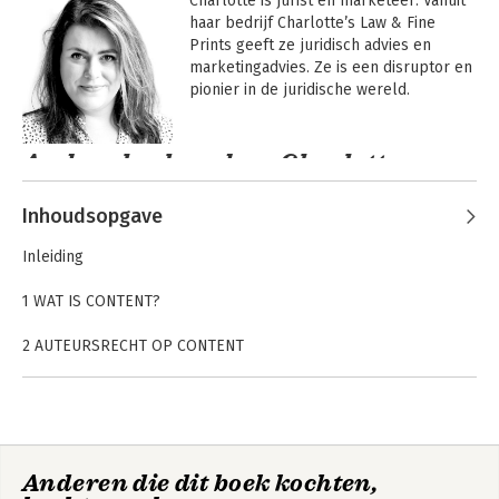
Charlotte is jurist en marketeer. Vanuit 
haar bedrijf Charlotte’s Law & Fine 
Prints geeft ze juridisch advies en 
marketingadvies. Ze is een disruptor en 
pionier in de juridische wereld.
Andere boeken door Charlotte
Meindersma
Inhoudsopgave
Inleiding
1 WAT IS CONTENT?
2 AUTEURSRECHT OP CONTENT
De maker
De creatieve drempel
De grens van het auteursrecht
De exploitatierechten
De beperkingen
AI met beleid
Het Bestsellerboek
Anderen die dit boek kochten,