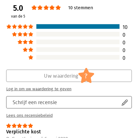
zijn."
5.0
10 stemmen
- Aartjan van Erkel, Internet-ondernemer en bestseller-auteur
van de 5
10
0
0
0
0
?
Uw waardering
Log in om uw waardering te geven
Schrijf een recensie
Lees ons recensiebeleid
Verplichte kost