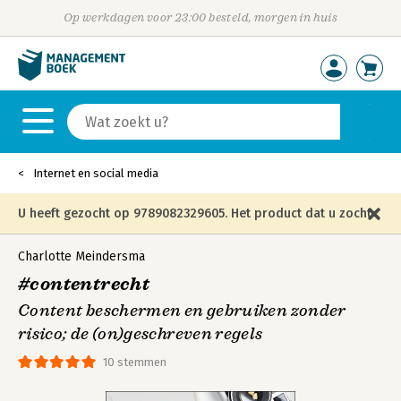
Op werkdagen voor 23:00 besteld, morgen in huis
Internet en social media
U heeft gezocht op 9789082329605. Het product dat u zocht
is niet meer in die editie leverbaar en is vervangen door de
Charlotte Meindersma
#contentrecht
onderstaande editie.
Content beschermen en gebruiken zonder
risico; de (on)geschreven regels
10 stemmen