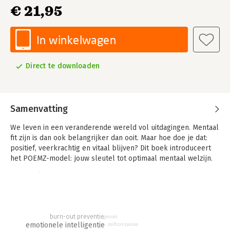
€ 21,95
In winkelwagen
Direct te downloaden
Samenvatting
We leven in een veranderende wereld vol uitdagingen. Mentaal
fit zijn is dan ook belangrijker dan ooit. Maar hoe doe je dat:
positief, veerkrachtig en vitaal blijven? Dit boek introduceert
het POEMZ-model: jouw sleutel tot optimaal mentaal welzijn.
Je ontdekt hoe je:
• je Persoonlijkheid positief beïnvloedt
• je Overtuigingen de baas wordt
• je Emoties kunt managen
• je Mindset zelf versterkt
burn-out preventie
gevoel
emotionele intelligentie
zelfcompassie
• je Zelfbeeld laat samenvallen met … jezelf.