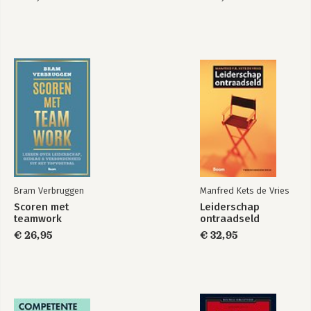
Literatuurlijst
Bronnen van kennis en inzicht 157
Mentaal welzijn in de praktijk
Succes begint met doen 169
Bram Verbruggen
Manfred Kets de Vries
Scoren met
Leiderschap
teamwork
ontraadseld
€ 26,95
€ 32,95