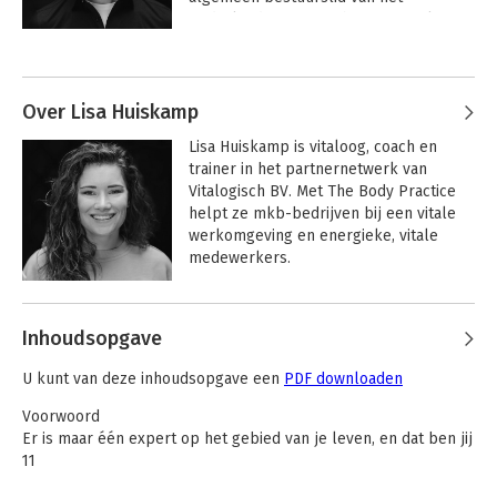
Nederlands Genootschap van Vitalogen 
(NGvV) en lid van de raad van advies van 
Andere boeken door Klaas Koster
het Nationaal Platform Duurzame 
Inzetbaarheid (NPDI).
Over Lisa Huiskamp
Lisa Huiskamp is vitaloog, coach en 
trainer in het partnernetwerk van 
Vitalogisch BV. Met The Body Practice 
helpt ze mkb-bedrijven bij een vitale 
werkomgeving en energieke, vitale 
medewerkers.

Andere boeken door Lisa Huiskamp
Inhoudsopgave
Vitaal leiderschap
Lang zal je leefstijl!
U kunt van deze inhoudsopgave een
PDF downloaden
Voorwoord
Er is maar één expert op het gebied van je leven, en dat ben jij
11