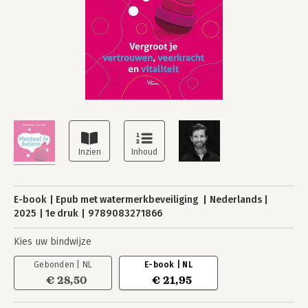
E-book
Epub met watermerkbeveiliging
Nederlands
2025
1e druk
9789083271866
Kies uw bindwijze
Gebonden | NL
E-book | NL
€ 28,50
€ 21,95