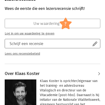
Aantal pagina's:
190
Uitgever:
Vitae
Wees de eerste die een lezersrecensie schrijft!
Druk:
1
Verschijningsdatum:
19-9-2025
?
Uw waardering
Hoofdrubriek:
Leiderschap
Log in om uw waardering te geven
Schrijf een recensie
Lees ons recensiebeleid
Over Klaas Koster
Klaas Koster is oprichter/eigenaar van 
het training- en adviesbureau 
Vitalogisch en directeur van de 
Vitacademie (post-hbo). Daarnaast is hij 
initiator van de Nationale Vitaliteitsweek, 
algemeen bestuurslid van het 