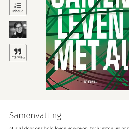
Samenvatting
AI is al door ons hele leven verweven, toch weten we er 