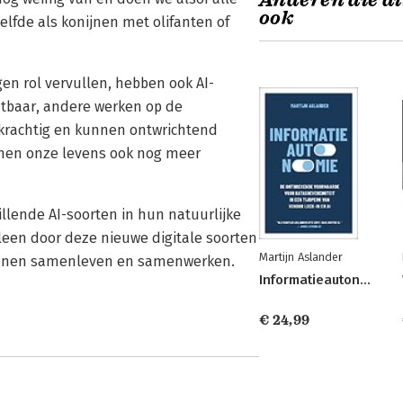
Anderen die di
ook
elfde als konijnen met olifanten of
gen rol vervullen, hebben ook AI-
htbaar, andere werken op de
krachtig en kunnen ontwrichtend
nen onze levens ook nog meer
illende AI-soorten in hun natuurlijke
Alleen door deze nieuwe digitale soorten
Martijn Aslander
kunnen samenleven en samenwerken.
Informatieautonomie
€ 24,99