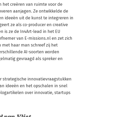
 het creëren van ruimte voor de 
veren aanjagen. Ze ontwikkelde de 
 ideeën uit de kunst te integreren in 
ert ze als co-producer en creative 
 is ze de In4Art-lead in het EU 
efnemer van E-missions.nl en zet zich 
 met haar man schreef zij het 
verschillende AI-soorten worden 
gelmatig gevraagd als spreker en 
r strategische innovatievraagstukken 
van ideeën en het opschalen in snel 
ogartikelen over innovatie, startups 
 van Vliet