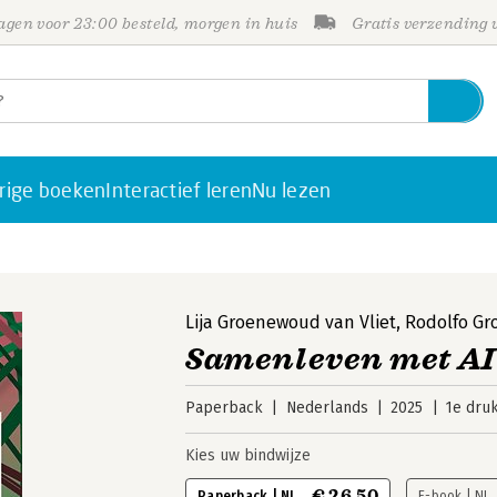
gen voor 23:00 besteld, morgen in huis
Gratis verzending
rige boeken
Interactief leren
Nu lezen
Lija Groenewoud van Vliet
,
Rodolfo Gr
Samenleven met AI
Paperback
Nederlands
2025
1e dru
Kies uw bindwijze
€ 26,50
Paperback | NL
E-book | NL