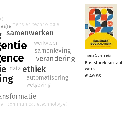
e)
mens en technologie
tegie
samenwerken
g
gentie
werkvloer
samenleving
igence
Frans Spierings
verandering
Basisboek sociaal
ie
ethiek
data
werk
ring
€ 49,95
automatisering
wetgeving
t
ransformatie
- en communicatietechnologie)