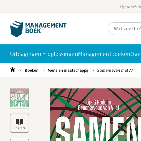
Op werkda
Uitdagingen + oplossingen
Managementboeken
Ove
Boeken
Mens en maatschappij
Samenleven met AI