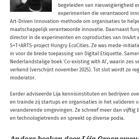
begeleiden van nieuwsgierigheid en
experimenten die verantwoord inno
Art-Driven Innovation-methode om organisaties te helpen
maatschappelijk verantwoorde innovatie. Daarnaast funge
director in de experimenten en coproducties van In4Art en
S+T+ARTS-project Hungry EcoCities. Ze was mede-initiati
in voor de brede toepassing van Digital Etiquette. Samen
Nederlandstalige boek ‘Co-existing with AI’, waarin zes 
verkend (verschijnt november 2025). Tot slot wordt ze re
moderator.

Eerder adviseerde Lija kennisinstituten en bedrijven ove
en trainde zij startups en organisaties in het valideren 
veranderende omgevingen. Ze schreef meer dan vijftig bl
en technologie­trends en spreekt op diverse podia.
Andere boeken door Lija Groenewoud