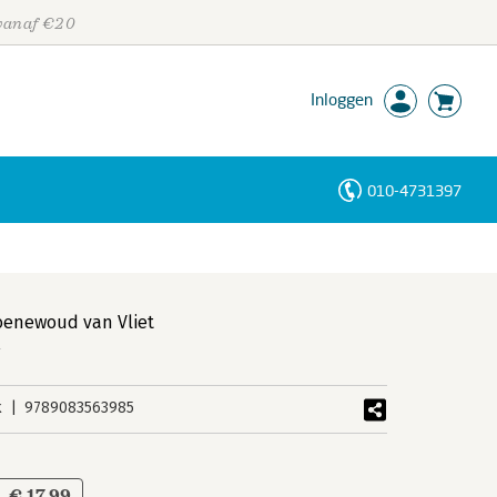
 vanaf €20
Inloggen
010-4731397
Personen
Trefwoorden
oenewoud van Vliet
k
9789083563985
€ 17,99