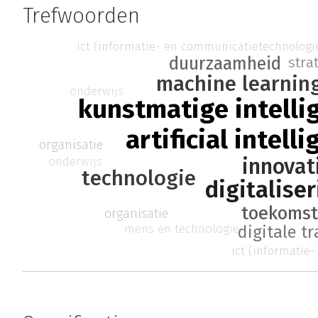
Trefwoorden
ict (informatie- en communicatietechnologi
duurzaamheid
stra
machine learnin
onderwijs
kunstmatige intelli
artificial intell
organisatie
innovat
onderwijs
technologie
digitalise
toekoms
organisatie
mens en technologie
digitale t
ict (informatie