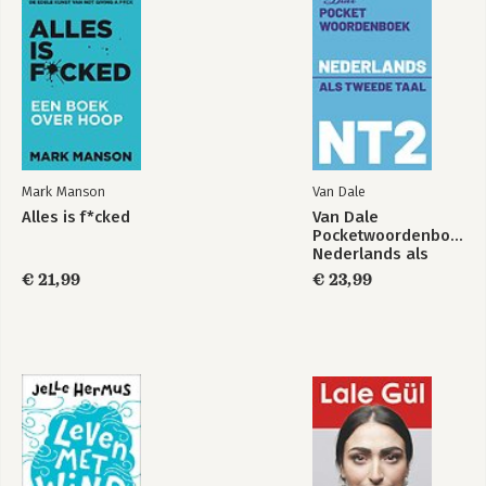
Mark Manson
Van Dale
Alles is f*cked
Van Dale
Pocketwoordenboek
Modellen
Alles is f*cked
Nederlands als
tweede taal (NT2)
€ 21,99
€ 23,99
Bekijk alle boeken