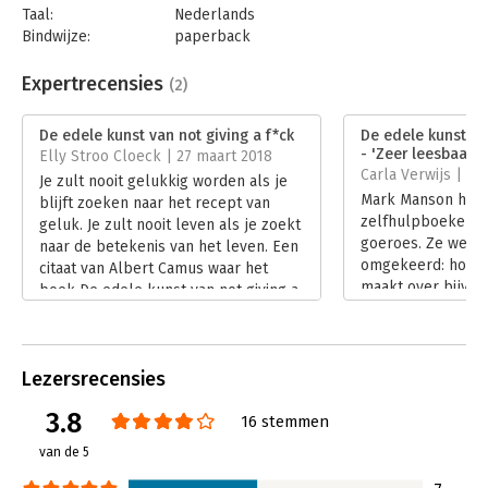
Taal:
Nederlands
Bindwijze:
paperback
Aantal pagina's:
224
Uitgever:
AW Bruna
Expertrecensies
(2)
Druk:
1
Verschijningsdatum:
10-1-2018
De edele kunst van not giving a f*ck
De edele kunst van
- 'Zeer leesbaar, v
Elly Stroo Cloeck | 27 maart 2018
Hoofdrubriek:
Psychologie
Carla Verwijs | 6
Je zult nooit gelukkig worden als je
Mark Manson heef
blijft zoeken naar het recept van
zelfhulpboeken e
geluk. Je zult nooit leven als je zoekt
goeroes. Ze werke
naar de betekenis van het leven. Een
omgekeerd: hoe m
citaat van Albert Camus waar het
maakt over bijvoo
boek De edele kunst van not giving a
worden, hoe ongel
f*ck van Mark Manson mee begint.
De ‘Wet van Omke
Lees verder
dat.
Lees verder
Lezersrecensies
3.8
16 stemmen
van de 5