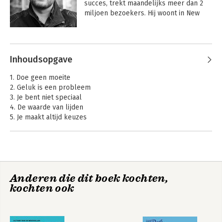
succes, trekt maandelijks meer dan 2 
miljoen bezoekers. Hij woont in New 
York City.
Andere boeken door Mark Manson
Inhoudsopgave
1. Doe geen moeite
2. Geluk is een probleem
3. Je bent niet speciaal
4. De waarde van lijden
5. Je maakt altijd keuzes
6. Je hebt alles bij het verkeerde eind - en ik ook
7. Falen is de weg vooruit
8. Waarom nee leren zeggen zo belangrijk is
9. En dan ga je dood
The Subtle Art of
De edele kunst van
Anderen die dit boek kochten,
Dankwoord
Not Giving a Fuck
not giving a f*ck
kochten ook
journal