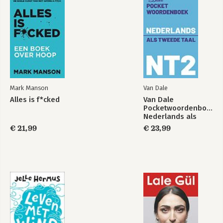
Mark Manson
Van Dale
Alles is f*cked
Van Dale
Pocketwoordenboek
Modellen
Alles is f*cked
Nederlands als
tweede taal (NT2)
€ 21,99
€ 23,99
Bekijk alle boeken