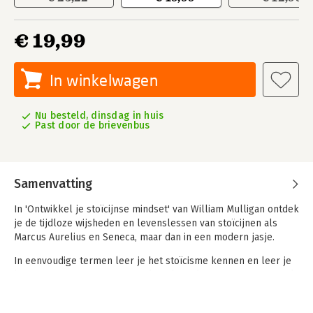
€ 19,99
In winkelwagen
Nu besteld, dinsdag in huis
Past door de brievenbus
Samenvatting
In 'Ontwikkel je stoïcijnse mindset' van William Mulligan ontdek
je de tijdloze wijsheden en levenslessen van stoïcijnen als
Marcus Aurelius en Seneca, maar dan in een modern jasje.
In eenvoudige termen leer je het stoïcisme kennen en leer je
hoe je met een stoïcijnse mindset de uitdagingen van onze tijd
kunt aangaan. Uiteraard leer je ook hoe je die onmisbare
onverstoorbaarheid en innerlijke rust kunt vinden die het