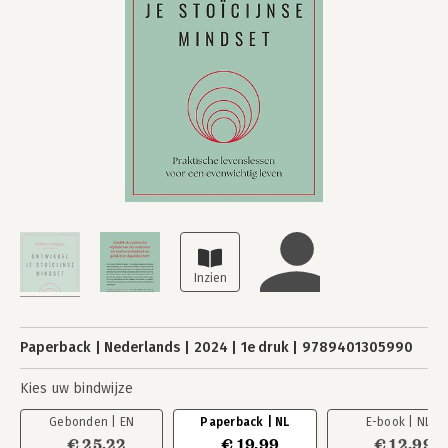
Paperback
Nederlands
2024
1e druk
9789401305990
Kies uw bindwijze
Gebonden | EN
Paperback | NL
E-book | NL
€ 25,22
€ 19,99
€ 12,99