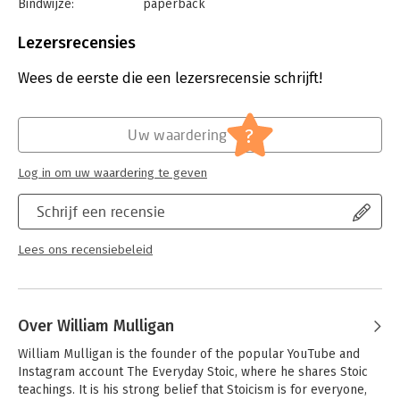
Bindwijze:
paperback
Aantal pagina's:
192
Uitgever:
Altamira
Lezersrecensies
Druk:
1
Verschijningsdatum:
22-5-2024
Wees de eerste die een lezersrecensie schrijft!
Hoofdrubriek:
Persoonlijke effectiviteit
?
Uw waardering
Log in om uw waardering te geven
Schrijf een recensie
Lees ons recensiebeleid
Over William Mulligan
William Mulligan is the founder of the popular YouTube and 
Instagram account The Everyday Stoic, where he shares Stoic 
teachings. It is his strong belief that Stoicism is for everyone, 