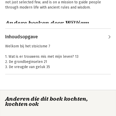
not just selected few, and is on a mission to guide people 
through modern life with ancient rules and wisdom.
Andere boeken door William
Mulligan
Inhoudsopgave
Welkom bij het stoïcisme 7
1. Wat is er trouwens mis met mijn leven? 13
2. De grondbeginselen 21
3. De vreugde van geluk 35
4. Ik kan letterlijk niets doen 51
5. Als het niet kapot is, kun je het niet maken 69
6. Je weet tenminste één ding zeker 87
7. Begrijpt iemand me? 101
8. Duimpje omhoog, duimpje omlaag 115
Ontwikkel je
The Everyday Stoic
Anderen die dit boek kochten,
stoïcijnse mindset
9. Je kent dat stemmetje in je hoofd 131
kochten ook
10. De waarheid over je prachtige spullen 143
11. Zet je roze bril op 161
12. Stop niet met stoppen 175