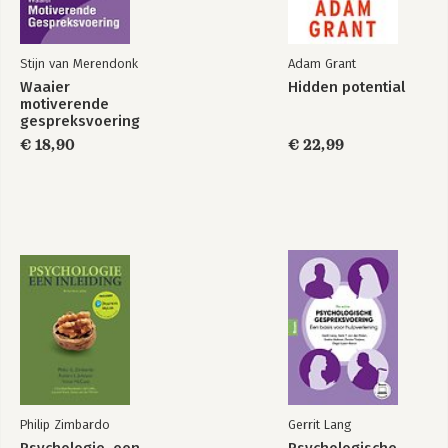
15 Emoties 279
16 Intelligentie en rationaliteit 295
Stijn van Merendonk
Adam Grant
Dankwoord 316
Waaier
Hidden potential
Register 317
motiverende
gespreksvoering
€ 18,90
€ 22,99
Philip Zimbardo
Gerrit Lang