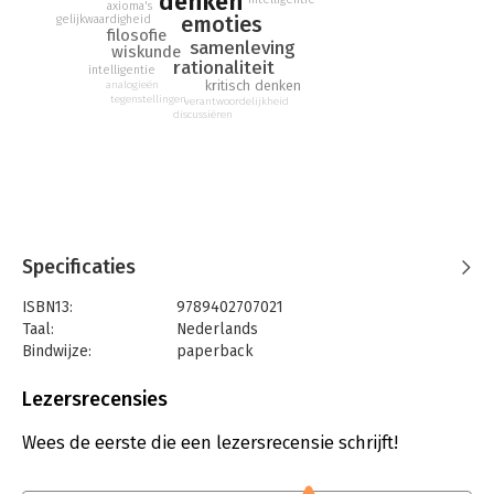
denken
axioma's
emoties
gelijkwaardigheid
filosofie
samenleving
wiskunde
rationaliteit
intelligentie
kritisch denken
analogieën
tegenstellingen
verantwoordelijkheid
discussiëren
Specificaties
ISBN13:
9789402707021
Taal:
Nederlands
Bindwijze:
paperback
Aantal pagina's:
320
Uitgever:
HarperCollins Holland
Lezersrecensies
Druk:
1
Verschijningsdatum:
11-5-2021
Wees de eerste die een lezersrecensie schrijft!
Hoofdrubriek:
Psychologie