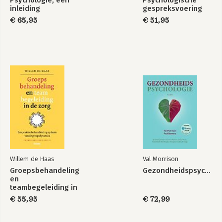
Psychologie, een
Psychologische
inleiding
gespreksvoering
€ 65,95
€ 51,95
Willem de Haas
Val Morrison
Groepsbehandeling
Gezondheidspsychologie
en
teambegeleiding in
de zorg
€ 55,95
€ 72,99