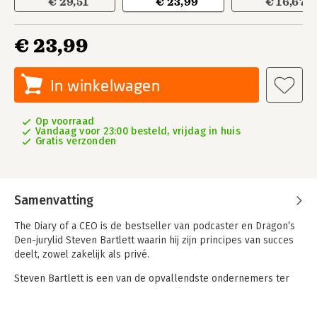
€ 29,51
€ 23,99
€ 16,67
€ 23,99
In winkelwagen
Op voorraad
Vandaag voor 23:00 besteld, vrijdag in huis
Gratis verzonden
Samenvatting
The Diary of a CEO is de bestseller van podcaster en Dragon’s
Den-jurylid Steven Bartlett waarin hij zijn principes van succes
deelt, zowel zakelijk als privé.
Steven Bartlett is een van de opvallendste ondernemers ter
wereld en de host van de succesvolle podcast The Diary of a
CEO. In dit gelijknamige boek presenteert hij zijn 33