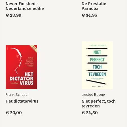
Never Finished -
De Prestatie
Nederlandse editie
Paradox
Bibliografie 341
€ 23,99
€ 34,95
Dankwoord 365
Frank Schaper
Liesbet Boone
Het dictatorvirus
Niet perfect, toch
tevreden
€ 20,00
€ 24,50