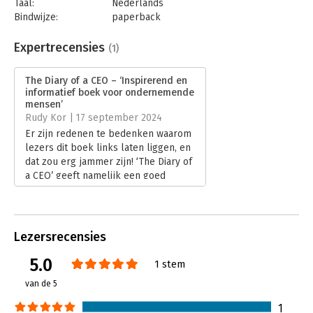
Taal:
Nederlands
Bindwijze:
paperback
Aantal pagina's:
368
Uitgever:
HarperCollins Holland
Expertrecensies
(1)
Druk:
1
Verschijningsdatum:
13-2-2024
The Diary of a CEO – ‘Inspirerend en
informatief boek voor ondernemende
Hoofdrubriek:
Ondernemen
,
Persoonlijke effectiviteit
mensen’
Rudy Kor | 17 september 2024
Er zijn redenen te bedenken waarom
lezers dit boek links laten liggen, en
dat zou erg jammer zijn! ‘The Diary of
a CEO’ geeft namelijk een goed
overzicht over hoe je meer kunt
bereiken in het leven, zowel
professioneel als privé. Bartlett zet
de lezer met zijn visie regelmatig op
Lezersrecensies
het verkeerde been. Hij doet dit
onder het motto: je kunt er ook heel
5.0
1 stem
anders naar kijken!
van de 5
Lees verder
1